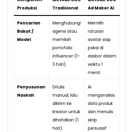
Produksi
Tradisional
Ad Maker AI
Pencarian
Menghubungi
Memilih
Bakat /
agensi atau
ratusan
Model
memilah
avatar siap
portofolio
pakai di
influencer
(1-
dasbor dalam
3 hari).
waktu 1
menit.
Penyusunan
Ditulis
AI
Naskah
manual, lalu
menganalisis
dikirim ke
data produk
kreator untuk
dan menulis
dihafalkan (1
skrip
hari).
persuasif