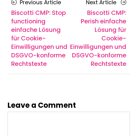
Previous
Next
Previous Article
Next Article
navigation
Article
Article
Biscotti CMP: Stop
Biscotti CMP:
functioning
Perish einfache
einfache Lösung
Lösung für
für Cookie-
Cookie-
Einwilligungen und
Einwilligungen und
DSGVO-konforme
DSGVO-konforme
Rechtstexte
Rechtstexte
Leave a Comment
Comment