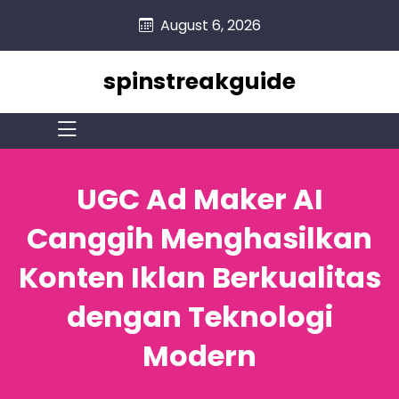
skip
August 6, 2026
to
content
spinstreakguide
UGC Ad Maker AI
Canggih Menghasilkan
Konten Iklan Berkualitas
dengan Teknologi
Modern