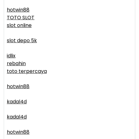
hotwin88
TOTO SLOT
slot online
slot depo 5k
idlix
rebahin
toto terpercaya
hotwin88
kadal4d
kadal4d
hotwin88