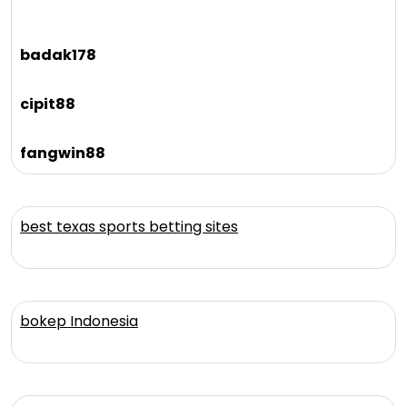
badak178
cipit88
fangwin88
best texas sports betting sites
bokep Indonesia