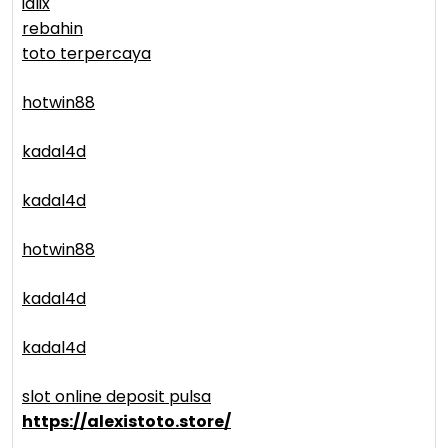
idlix
rebahin
toto terpercaya
hotwin88
kadal4d
kadal4d
hotwin88
kadal4d
kadal4d
slot online deposit pulsa
https://alexistoto.store/