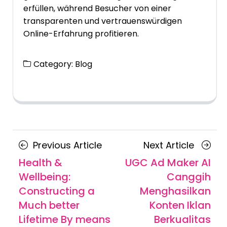
erfüllen, während Besucher von einer
transparenten und vertrauenswürdigen
Online-Erfahrung profitieren.
Category:
Blog
Posts
Previous
Next
Previous Article
Next Article
navigation
Article
Article
Health &
UGC Ad Maker AI
Wellbeing:
Canggih
Constructing a
Menghasilkan
Much better
Konten Iklan
Lifetime By means
Berkualitas