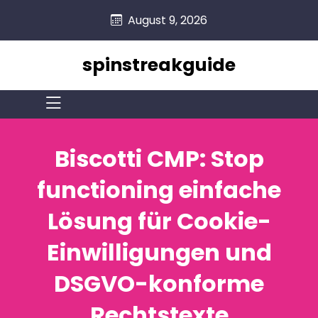
skip
August 9, 2026
to
content
spinstreakguide
Biscotti CMP: Stop
functioning einfache
Lösung für Cookie-
Einwilligungen und
DSGVO-konforme
Rechtstexte