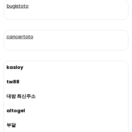
bugistoto
cancertoto
kasloy
tw88
대밤 최신주소
altogel
부달