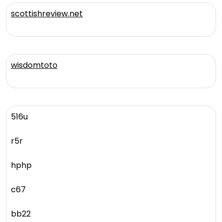
scottishreview.net
wisdomtoto
516u
r5r
hphp
c67
bb22