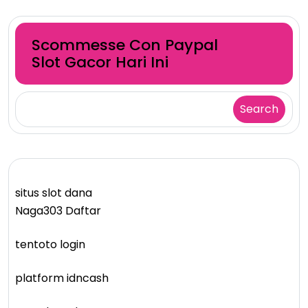
Scommesse Con Paypal
Slot Gacor Hari Ini
Search
situs slot dana
Naga303 Daftar
tentoto login
platform idncash