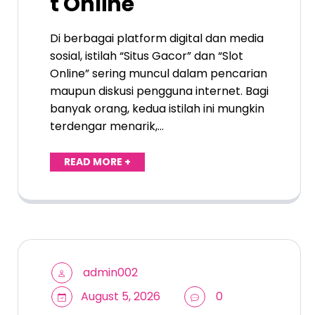
t Online
Di berbagai platform digital dan media
sosial, istilah “Situs Gacor” dan “Slot
Online” sering muncul dalam pencarian
maupun diskusi pengguna internet. Bagi
banyak orang, kedua istilah ini mungkin
terdengar menarik,…
READ MORE +
admin002
August 5, 2026
0