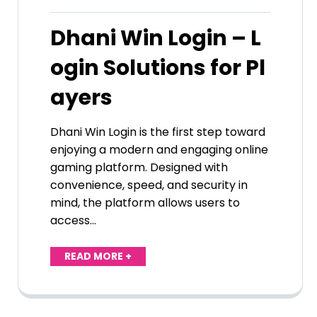
Dhani Win Login – L
ogin Solutions for Pl
ayers
Dhani Win Login is the first step toward
enjoying a modern and engaging online
gaming platform. Designed with
convenience, speed, and security in
mind, the platform allows users to
access…
READ MORE +