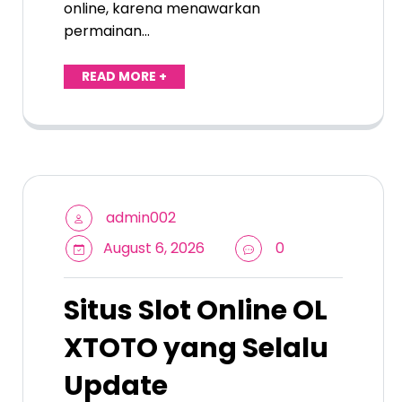
online, karena menawarkan
permainan…
READ MORE +
admin002
August 6, 2026
0
Situs Slot Online OL
XTOTO yang Selalu
Update