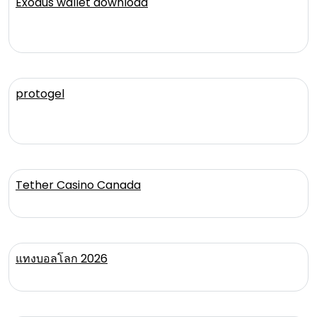
Exodus wallet download
protogel
Tether Casino Canada
แทงบอลโลก 2026