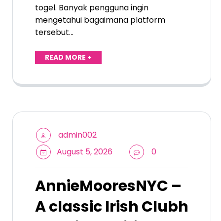
togel. Banyak pengguna ingin
mengetahui bagaimana platform
tersebut…
READ MORE +
admin002
August 5, 2026
0
AnnieMooresNYC –
A classic Irish Clubh