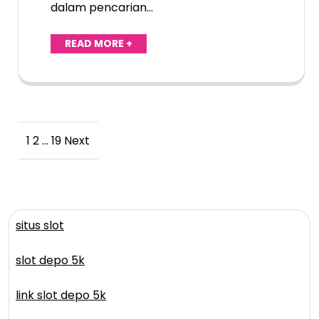
dalam pencarian…
READ MORE +
Posts
1
2
…
19
Next
pagination
situs slot
slot depo 5k
link slot depo 5k