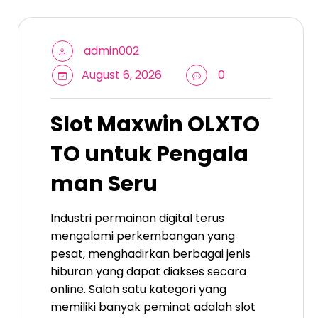
admin002
August 6, 2026
0
Slot Maxwin OLXTO
TO untuk Pengala
man Seru
Industri permainan digital terus
mengalami perkembangan yang
pesat, menghadirkan berbagai jenis
hiburan yang dapat diakses secara
online. Salah satu kategori yang
memiliki banyak peminat adalah slot