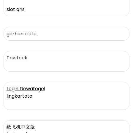
slot qris
gerhanatoto
Trustock
Login Dewatogel
lingkartoto
纸飞机中文版