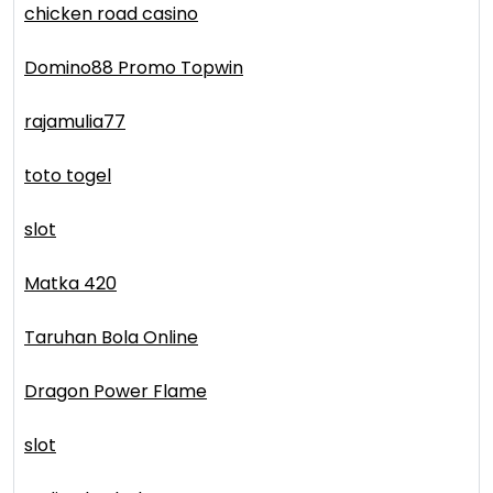
chicken road casino
Domino88 Promo Topwin
rajamulia77
toto togel
slot
Matka 420
Taruhan Bola Online
Dragon Power Flame
slot