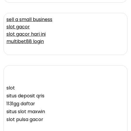
sell a small business
slot gacor
slot gacor hari ini
multibet88 login
slot
situs deposit qris
1131gg daftar
situs slot maxwin
slot pulsa gacor