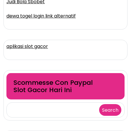
Judi Bola Sbobet
dewa togel login link alternatif
aplikasi slot gacor
Scommesse Con Paypal
Slot Gacor Hari Ini
Search