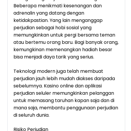
Beberapa menikmati kesenangan dan
adrenalin yang datang dengan
ketidakpastian. Yang lain menganggap
perjudian sebagai hobi sosial yang
memungkinkan untuk pergi bersama teman
atau bertemu orang baru. Bagi banyak orang,
kemungkinan memenangkan hadiah besar
bisa menjadi daya tarik yang serius.
Teknologi modern juga telah membuat
perjudian jauh lebih mudah diakses daripada
sebelumnya. Kasino online dan aplikasi
perjudian seluler memungkinkan pelanggan
untuk memasang taruhan kapan saja dan di
mana saja, membantu penggunaan perjudian
di seluruh dunia.
Risiko Perjudian