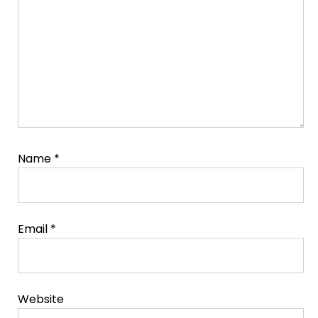
Name
*
Email
*
Website