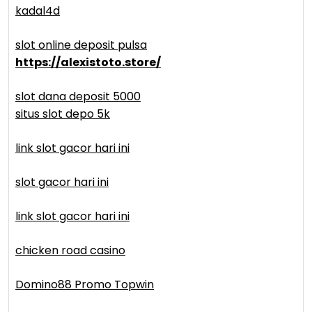
kadal4d
slot online deposit pulsa
https://alexistoto.store/
slot dana deposit 5000
situs slot depo 5k
link slot gacor hari ini
slot gacor hari ini
link slot gacor hari ini
chicken road casino
Domino88 Promo Topwin