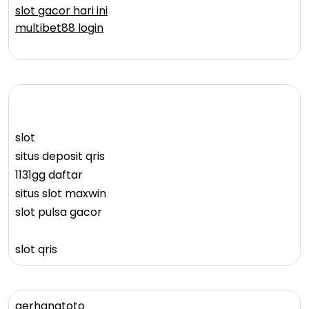
slot gacor hari ini
multibet88 login
slot
situs deposit qris
1131gg daftar
situs slot maxwin
slot pulsa gacor
slot qris
gerhanatoto