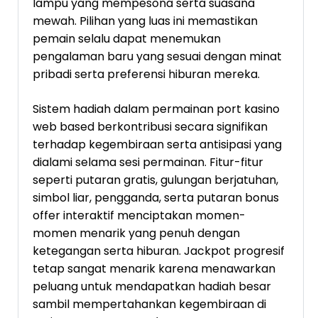
lampu yang mempesona serta suasana
mewah. Pilihan yang luas ini memastikan
pemain selalu dapat menemukan
pengalaman baru yang sesuai dengan minat
pribadi serta preferensi hiburan mereka.
Sistem hadiah dalam permainan port kasino
web based berkontribusi secara signifikan
terhadap kegembiraan serta antisipasi yang
dialami selama sesi permainan. Fitur-fitur
seperti putaran gratis, gulungan berjatuhan,
simbol liar, pengganda, serta putaran bonus
offer interaktif menciptakan momen-
momen menarik yang penuh dengan
ketegangan serta hiburan. Jackpot progresif
tetap sangat menarik karena menawarkan
peluang untuk mendapatkan hadiah besar
sambil mempertahankan kegembiraan di