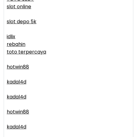
slot online
slot depo 5k
idlix
rebahin
toto terpercaya
hotwin88
kadal4d
kadal4d
hotwin88
kadal4d