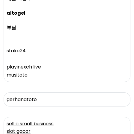
altogel
부달
stake24
playinexch live
musitoto
gerhanatoto
sell a small business
slot gacor