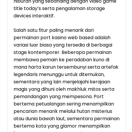
hiburan yang sebanding dengan video game
title today’s serta pengalaman storage
devices interaktif.
Salah satu fitur paling menarik dari
permainan port kasino web based adalah
variasi luar biasa yang tersedia di berbagai
stage kontemporer. Beberapa permainan
membawa pemain ke peradaban kuno di
mana harta karun tersembunyi serta artefak
legendaris menunggu untuk ditemukan,
sementara yang lain menjelajahi kerajaan
magis yang dihuni oleh makhluk mitos serta
pemandangan yang mempesona. Port
bertema petualangan sering menampilkan
pencarian menarik melalui hutan misterius
atau dunia bawah laut, sementara permainan
bertema kota yang glamor menampilkan