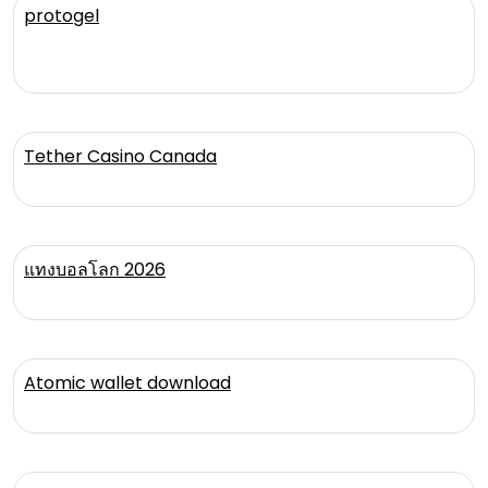
protogel
Tether Casino Canada
แทงบอลโลก 2026
Atomic wallet download