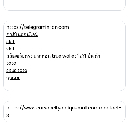
https://telegramin-cn.com
คาสิโนออนไลน์
slot
slot
สล็อตเว็บตรง ฝากถอน true wallet ไม่มี ขั้น ต่ํา
toto
situs toto
gacor
https://www.carsoncityantiquemall.com/contact-
3