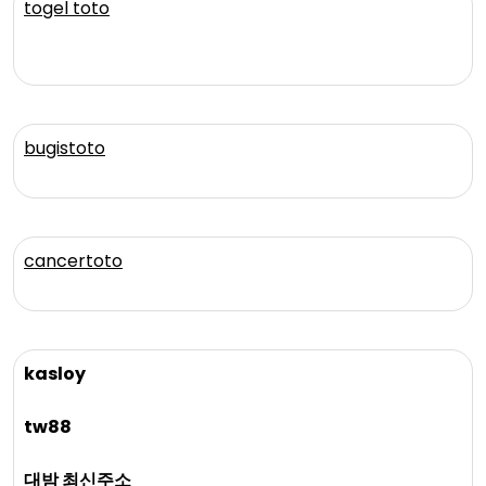
togel toto
bugistoto
cancertoto
kasloy
tw88
대밤 최신주소