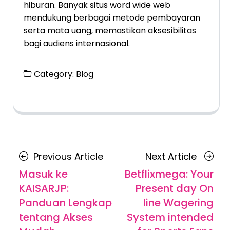
hiburan. Banyak situs word wide web
mendukung berbagai metode pembayaran
serta mata uang, memastikan aksesibilitas
bagi audiens internasional.
Category:
Blog
Posts
Previous
Next
Previous Article
Next Article
navigation
Article
Article
Masuk ke
Betflixmega: Your
KAISARJP:
Present day On
Panduan Lengkap
line Wagering
tentang Akses
System intended