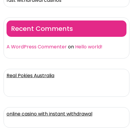
fast withdrawal casinos
Recent Comments
A WordPress Commenter
on
Hello world!
Real Pokies Australia
online casino with instant withdrawal