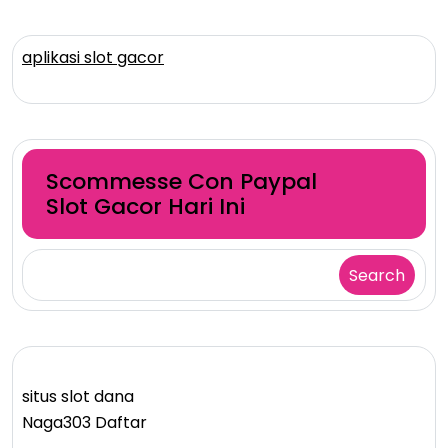
aplikasi slot gacor
Scommesse Con Paypal
Slot Gacor Hari Ini
Search
situs slot dana
Naga303 Daftar