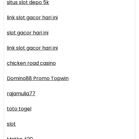
situs slot depo 5k
link slot gacor hari ini
slot gacor hari ini
link slot gacor hari ini
chicken road casino
Domino88 Promo Topwin
rajamulia77
toto togel
slot