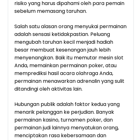
risiko yang harus dipahami oleh para pemain
sebelum memasang taruhan.
Salah satu alasan orang menyukai permainan
adalah sensasi ketidakpastian. Peluang
mengubah taruhan kecil menjadi hadiah
besar membuat kesenangan jauh lebih
menyenangkan. Baik itu memutar mesin slot
Anda, memainkan permainan poker, atau
memprediksi hasil acara olahraga Anda,
permainan menawarkan adrenalin yang sulit
ditandingi oleh aktivitas lain.
Hubungan publik adalah faktor kedua yang
menarik pelanggan ke perjudian. Banyak
permainan kasino, turnamen poker, dan
permainan judi lainnya menyatukan orang,
menciptakan rasa kebersamaan dan