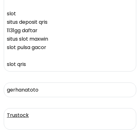
slot
situs deposit qris
1131gg daftar
situs slot maxwin
slot pulsa gacor
slot qris
gerhanatoto
Trustock