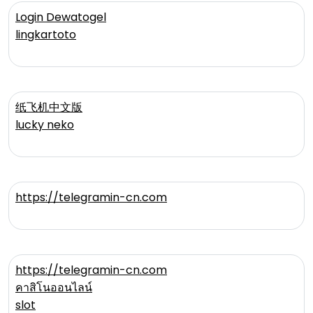
Login Dewatogel
lingkartoto
纸飞机中文版
lucky neko
https://telegramin-cn.com
https://telegramin-cn.com
คาสิโนออนไลน์
slot