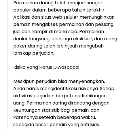
Permainan daring telah menjadi sangat
populer dalam beberapa tahun terakhir.
Aplikasi dan situs web seluler memungkinkan
pemain mengakses permainan dan peluang
judi dari hampir di mana saja. Permainan
dealer langsung, olahraga eksklusif, dan ruang
poker daring telah lebih jauh mengubah
lanskap perjudian.
Risiko yang Harus Diwaspadai
Meskipun perjudian bisa menyenangkan,
Anda harus mengidentifikasi risikonya. Setiap
aktivitas perjudian berpotensi kehilangan
uang. Permainan daring dirancang dengan
keuntungan statistik bagi pemain, dan
karenanya setelah beberapa waktu,
sebagian besar pemain yang antusias