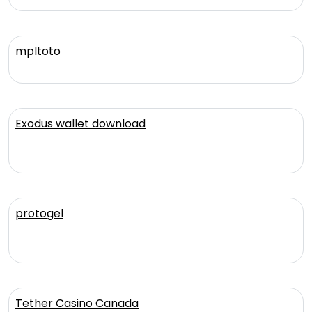
mpltoto
Exodus wallet download
protogel
Tether Casino Canada