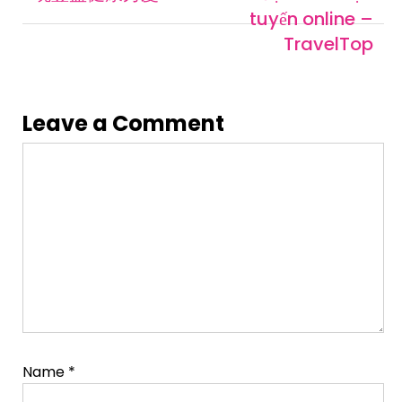
tuyến online –
TravelTop
Leave a Comment
Comment
Name
*