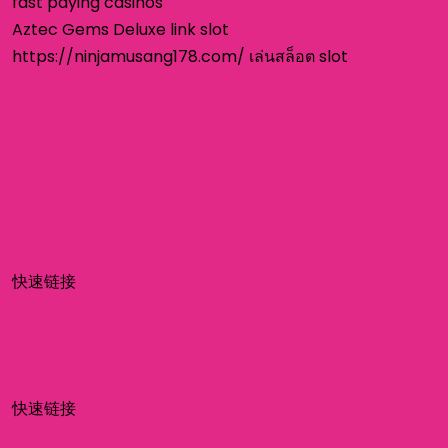
fast paying casinos
Aztec Gems Deluxe
link slot
https://ninjamusang178.com/
เล่นสล็อต
slot
快速链接
快速链接