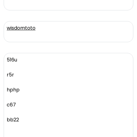
wisdomtoto
516u
r5r
hphp
c67
bb22