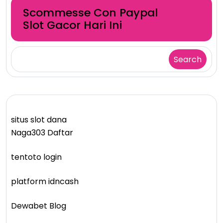
Scommesse Con Paypal
Slot Gacor Hari Ini
Search
situs slot dana
Naga303 Daftar
tentoto login
platform idncash
Dewabet Blog