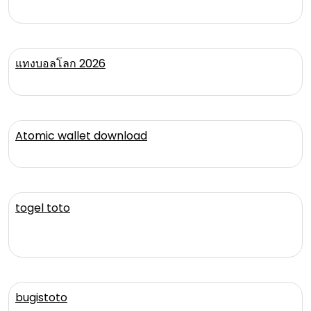
แทงบอลโลก 2026
Atomic wallet download
togel toto
bugistoto