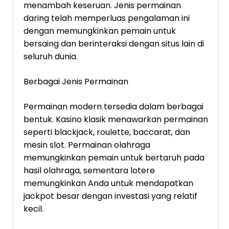
menambah keseruan. Jenis permainan
daring telah memperluas pengalaman ini
dengan memungkinkan pemain untuk
bersaing dan berinteraksi dengan situs lain di
seluruh dunia.
Berbagai Jenis Permainan
Permainan modern tersedia dalam berbagai
bentuk. Kasino klasik menawarkan permainan
seperti blackjack, roulette, baccarat, dan
mesin slot. Permainan olahraga
memungkinkan pemain untuk bertaruh pada
hasil olahraga, sementara lotere
memungkinkan Anda untuk mendapatkan
jackpot besar dengan investasi yang relatif
kecil.