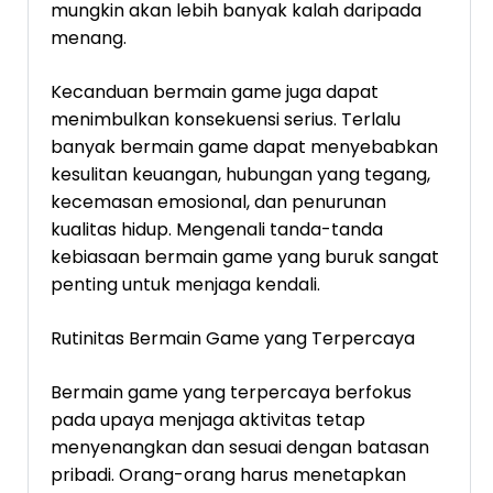
mungkin akan lebih banyak kalah daripada
menang.
Kecanduan bermain game juga dapat
menimbulkan konsekuensi serius. Terlalu
banyak bermain game dapat menyebabkan
kesulitan keuangan, hubungan yang tegang,
kecemasan emosional, dan penurunan
kualitas hidup. Mengenali tanda-tanda
kebiasaan bermain game yang buruk sangat
penting untuk menjaga kendali.
Rutinitas Bermain Game yang Terpercaya
Bermain game yang terpercaya berfokus
pada upaya menjaga aktivitas tetap
menyenangkan dan sesuai dengan batasan
pribadi. Orang-orang harus menetapkan