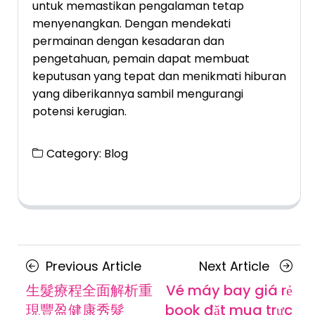
untuk memastikan pengalaman tetap
menyenangkan. Dengan mendekati
permainan dengan kesadaran dan
pengetahuan, pemain dapat membuat
keputusan yang tepat dan menikmati hiburan
yang diberikannya sambil mengurangi
potensi kerugian.
Category:
Blog
Posts
Previous
Next
Previous Article
Next Article
navigation
Article
Article
生髮療程全面解析重
Vé máy bay giá rẻ
現豐盈健康秀髮
book đặt mua trực