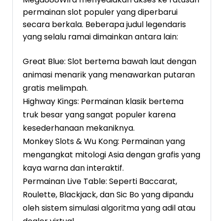
permainan slot populer yang diperbarui
secara berkala. Beberapa judul legendaris
yang selalu ramai dimainkan antara lain:
Great Blue: Slot bertema bawah laut dengan
animasi menarik yang menawarkan putaran
gratis melimpah.
Highway Kings: Permainan klasik bertema
truk besar yang sangat populer karena
kesederhanaan mekaniknya.
Monkey Slots & Wu Kong: Permainan yang
mengangkat mitologi Asia dengan grafis yang
kaya warna dan interaktif.
Permainan Live Table: Seperti Baccarat,
Roulette, Blackjack, dan Sic Bo yang dipandu
oleh sistem simulasi algoritma yang adil atau