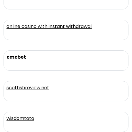
online casino with instant withdrawal
cmcbet
scottishreview.net
wisdomtoto