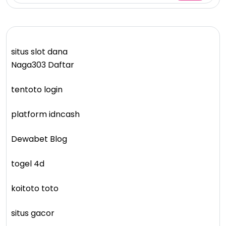
situs slot dana
Naga303 Daftar
tentoto login
platform idncash
Dewabet Blog
togel 4d
koitoto toto
situs gacor