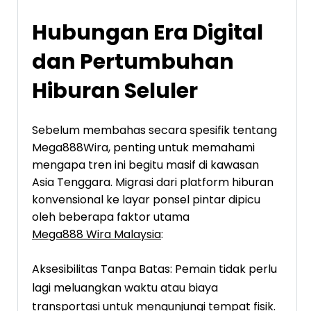
Hubungan Era Digital
dan Pertumbuhan
Hiburan Seluler
Sebelum membahas secara spesifik tentang
Mega888Wira, penting untuk memahami
mengapa tren ini begitu masif di kawasan
Asia Tenggara. Migrasi dari platform hiburan
konvensional ke layar ponsel pintar dipicu
oleh beberapa faktor utama
Mega888 Wira Malaysia
:
Aksesibilitas Tanpa Batas: Pemain tidak perlu
lagi meluangkan waktu atau biaya
transportasi untuk mengunjungi tempat fisik.