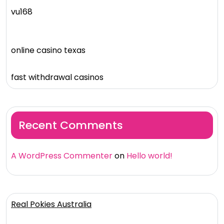
vu168
online casino texas
fast withdrawal casinos
Recent Comments
A WordPress Commenter
on
Hello world!
Real Pokies Australia