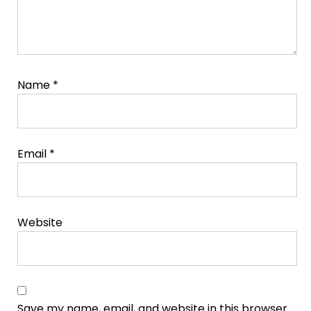
Name
*
Email
*
Website
Save my name, email, and website in this browser