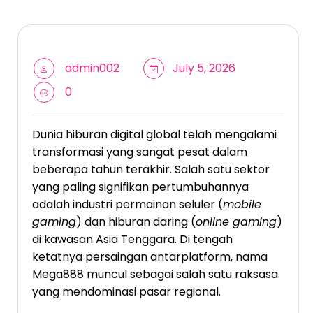
admin002
July 5, 2026
0
Dunia hiburan digital global telah mengalami
transformasi yang sangat pesat dalam
beberapa tahun terakhir. Salah satu sektor
yang paling signifikan pertumbuhannya
adalah industri permainan seluler (
mobile
gaming
) dan hiburan daring (
online gaming
)
di kawasan Asia Tenggara. Di tengah
ketatnya persaingan antarplatform, nama
Mega888 muncul sebagai salah satu raksasa
yang mendominasi pasar regional.