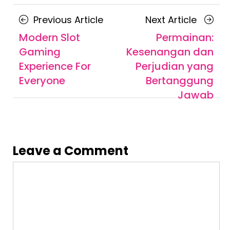
Posts
Previous
Next
Previous Article
Next Article
navigation
Article
Article
Modern Slot
Permainan:
Gaming
Kesenangan dan
Experience For
Perjudian yang
Everyone
Bertanggung
Jawab
Leave a Comment
Comment