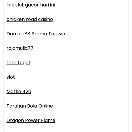
link slot gacor hari ini
chicken road casino
Domino88 Promo Topwin
rajamulia77
toto togel
slot
Matka 420
Taruhan Bola Online
Dragon Power Flame