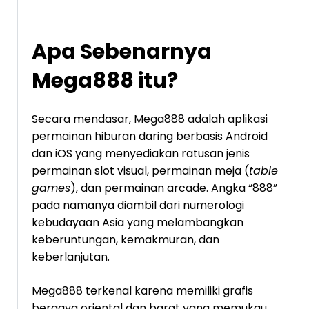
Apa Sebenarnya
Mega888 itu?
Secara mendasar, Mega888 adalah aplikasi
permainan hiburan daring berbasis Android
dan iOS yang menyediakan ratusan jenis
permainan slot visual, permainan meja (
table
games
), dan permainan arcade. Angka “888”
pada namanya diambil dari numerologi
kebudayaan Asia yang melambangkan
keberuntungan, kemakmuran, dan
keberlanjutan.
Mega888 terkenal karena memiliki grafis
bergaya oriental dan barat yang memukau,