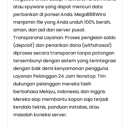
atau spyware yang dapat mencuri data
perbankan di ponsel Anda. Mega888Wira
menjamin file yang Anda unduh 100% bersih,
aman, dan asli dari server pusat.
Transparansi Layanan: Proses pengisian saldo
(
deposit
) dan penarikan dana (
withdrawal
)
diproses secara transparan tanpa potongan
tersembunyi dengan sistem yang terintegrasi
dengan baik demi kenyamanan pengguna.
Layanan Pelanggan 24 Jam Nonstop: Tim
dukungan pelanggan mereka fasih
berbahasa Melayu, Indonesia, dan Inggris.
Mereka siap membantu kapan saja terjadi
kendala teknis, panduan instalasi, atau
masalah koneksi server.