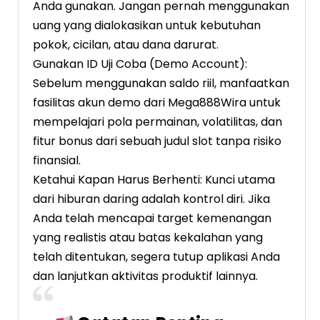
Anda gunakan. Jangan pernah menggunakan
uang yang dialokasikan untuk kebutuhan
pokok, cicilan, atau dana darurat.
Gunakan ID Uji Coba (Demo Account):
Sebelum menggunakan saldo riil, manfaatkan
fasilitas akun demo dari Mega888Wira untuk
mempelajari pola permainan, volatilitas, dan
fitur bonus dari sebuah judul slot tanpa risiko
finansial.
Ketahui Kapan Harus Berhenti: Kunci utama
dari hiburan daring adalah kontrol diri. Jika
Anda telah mencapai target kemenangan
yang realistis atau batas kekalahan yang
telah ditentukan, segera tutup aplikasi Anda
dan lanjutkan aktivitas produktif lainnya.