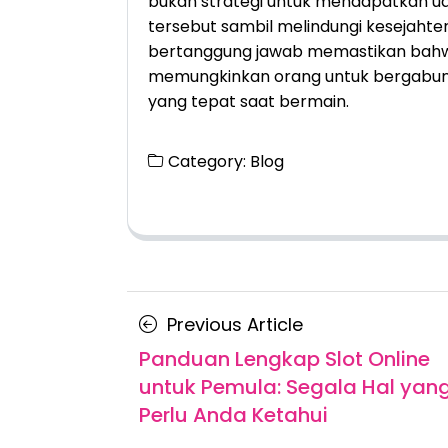
bukan strategi untuk mendapatkan u
tersebut sambil melindungi kesejahte
bertanggung jawab memastikan bahw
memungkinkan orang untuk bergabu
yang tepat saat bermain.
Category:
Blog
Posts
Previous
Previous Article
navigation
Article
Panduan Lengkap Slot Online
untuk Pemula: Segala Hal yan
Perlu Anda Ketahui