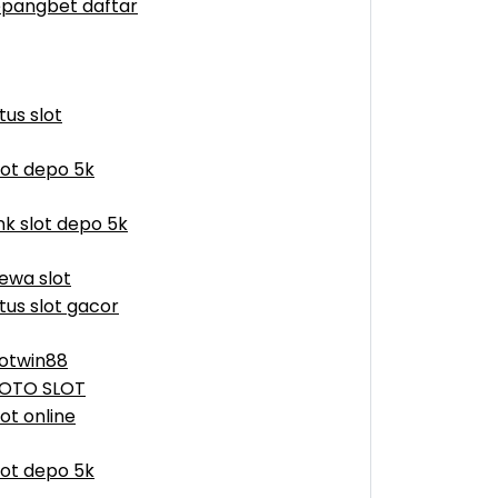
epangbet daftar
itus slot
lot depo 5k
ink slot depo 5k
ewa slot
itus slot gacor
otwin88
OTO SLOT
lot online
lot depo 5k