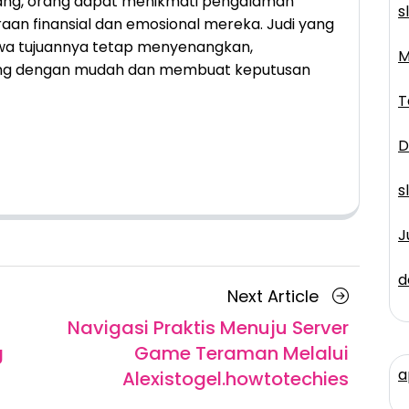
ang, orang dapat menikmati pengalaman
s
raan finansial dan emosional mereka. Judi yang
a tujuannya tetap menyenangkan,
M
ng dengan mudah dan membuat keputusan
T
D
s
J
d
Next
Next Article
Article
Navigasi Praktis Menuju Server
g
Game Teraman Melalui
a
Alexistogel.howtotechies