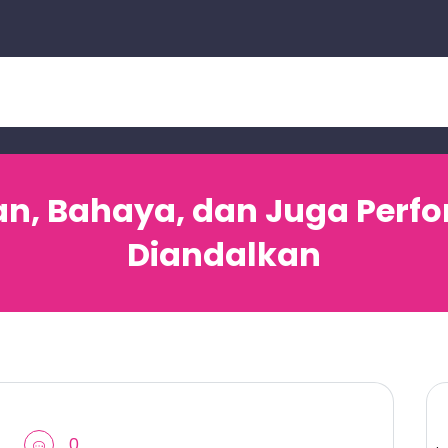
an, Bahaya, dan Juga Perf
Diandalkan
0