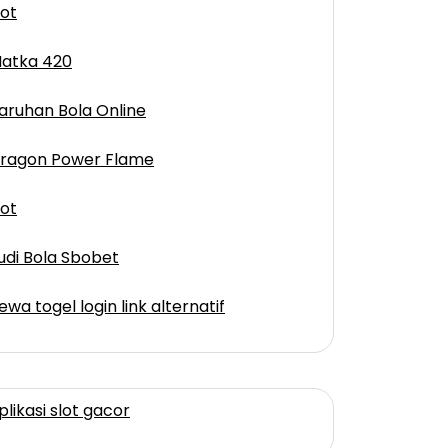
lot
atka 420
aruhan Bola Online
ragon Power Flame
lot
udi Bola Sbobet
ewa togel login link alternatif
plikasi slot gacor