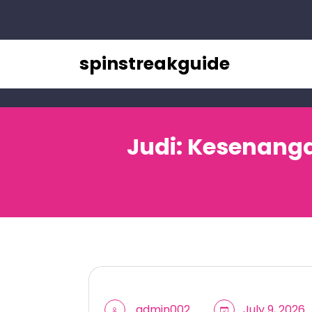
skip
to
content
spinstreakguide
Judi: Kesenang
admin002
July 9, 2026