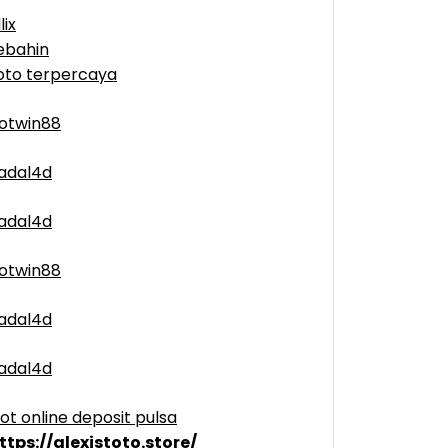
lix
ebahin
oto terpercaya
otwin88
adal4d
adal4d
otwin88
adal4d
adal4d
lot online deposit pulsa
ttps://alexistoto.store/