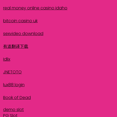
real money online casino idaho
bitcoin casino uk
sexvideo download
有道翻译下载
Idlix
JNETOTO
lux88 login
Book of Dead
demo slot
PG Slot