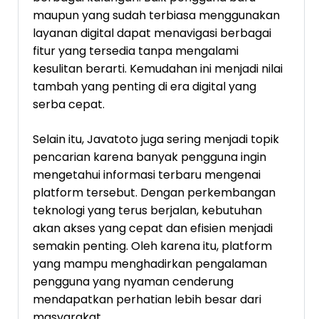
maupun yang sudah terbiasa menggunakan
layanan digital dapat menavigasi berbagai
fitur yang tersedia tanpa mengalami
kesulitan berarti. Kemudahan ini menjadi nilai
tambah yang penting di era digital yang
serba cepat.
Selain itu, Javatoto juga sering menjadi topik
pencarian karena banyak pengguna ingin
mengetahui informasi terbaru mengenai
platform tersebut. Dengan perkembangan
teknologi yang terus berjalan, kebutuhan
akan akses yang cepat dan efisien menjadi
semakin penting. Oleh karena itu, platform
yang mampu menghadirkan pengalaman
pengguna yang nyaman cenderung
mendapatkan perhatian lebih besar dari
masyarakat.