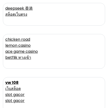
deepseek 香港
สล็อตเว็บตรง
chicken road
lemon casino
ace game casino
betflik ทางเข้า
vw 108
เว็บสล็อต
slot gacor
slot gacor