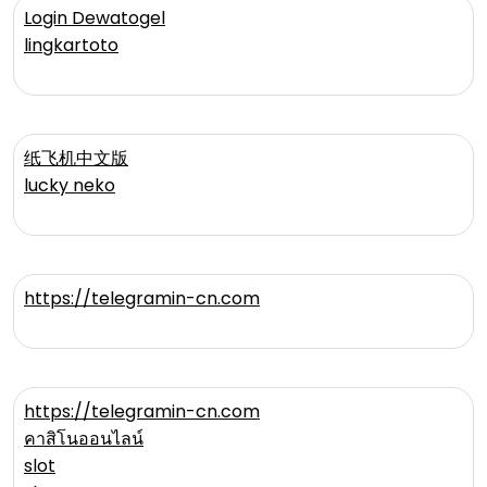
Login Dewatogel
lingkartoto
纸飞机中文版
lucky neko
https://telegramin-cn.com
https://telegramin-cn.com
คาสิโนออนไลน์
slot