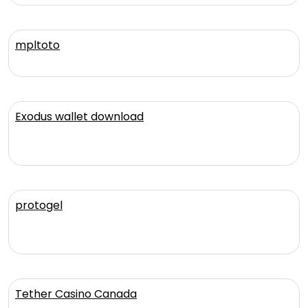
mpltoto
Exodus wallet download
protogel
Tether Casino Canada