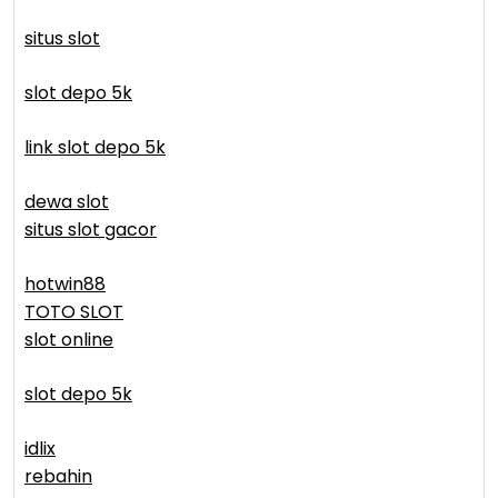
situs slot
slot depo 5k
link slot depo 5k
dewa slot
situs slot gacor
hotwin88
TOTO SLOT
slot online
slot depo 5k
idlix
rebahin