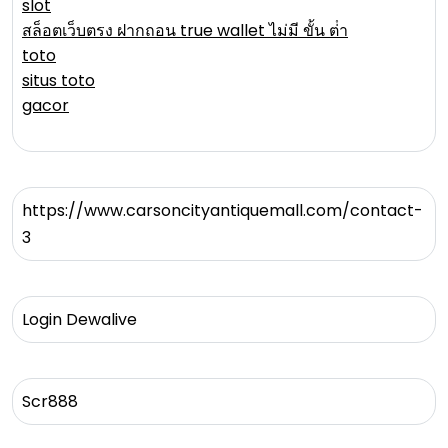
slot
สล็อตเว็บตรง ฝากถอน true wallet ไม่มี ขั้น ต่ํา
toto
situs toto
gacor
https://www.carsoncityantiquemall.com/contact-
3
Login Dewalive
Scr888