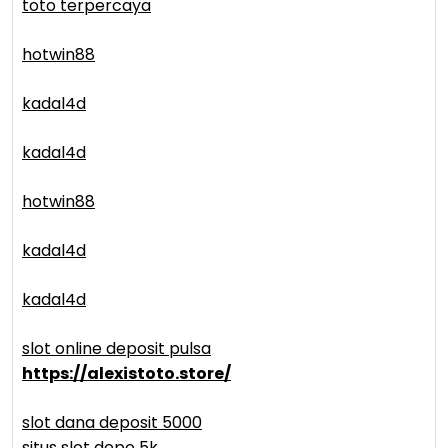
toto terpercaya
hotwin88
kadal4d
kadal4d
hotwin88
kadal4d
kadal4d
slot online deposit pulsa
https://alexistoto.store/
slot dana deposit 5000
situs slot depo 5k