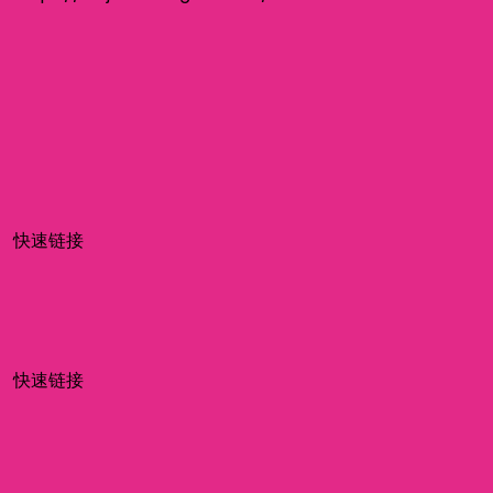
快速链接
快速链接