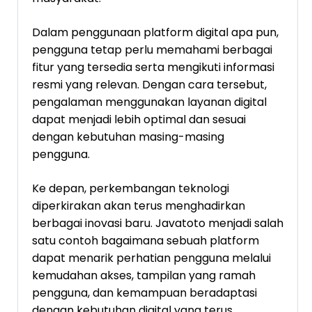
Dalam penggunaan platform digital apa pun,
pengguna tetap perlu memahami berbagai
fitur yang tersedia serta mengikuti informasi
resmi yang relevan. Dengan cara tersebut,
pengalaman menggunakan layanan digital
dapat menjadi lebih optimal dan sesuai
dengan kebutuhan masing-masing
pengguna.
Ke depan, perkembangan teknologi
diperkirakan akan terus menghadirkan
berbagai inovasi baru. Javatoto menjadi salah
satu contoh bagaimana sebuah platform
dapat menarik perhatian pengguna melalui
kemudahan akses, tampilan yang ramah
pengguna, dan kemampuan beradaptasi
dengan kebutuhan digital yang terus