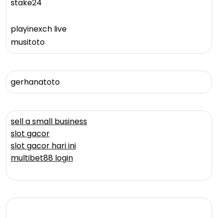
stake24
playinexch live
musitoto
gerhanatoto
sell a small business
slot gacor
slot gacor hari ini
multibet88 login