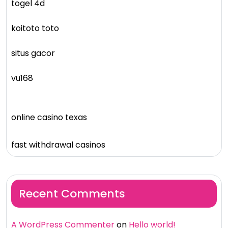
togel 4d
koitoto toto
situs gacor
vu168
online casino texas
fast withdrawal casinos
Recent Comments
A WordPress Commenter
on
Hello world!