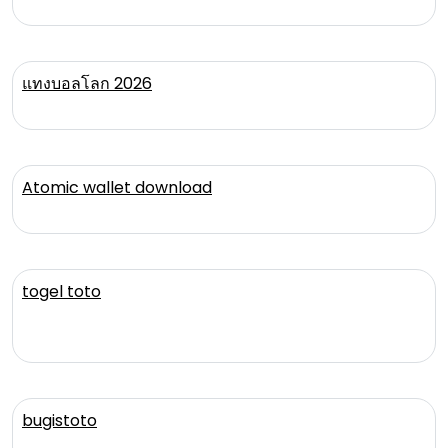
แทงบอลโลก 2026
Atomic wallet download
togel toto
bugistoto