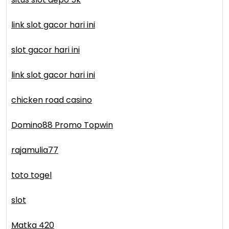
link slot gacor hari ini
slot gacor hari ini
link slot gacor hari ini
chicken road casino
Domino88 Promo Topwin
rajamulia77
toto togel
slot
Matka 420