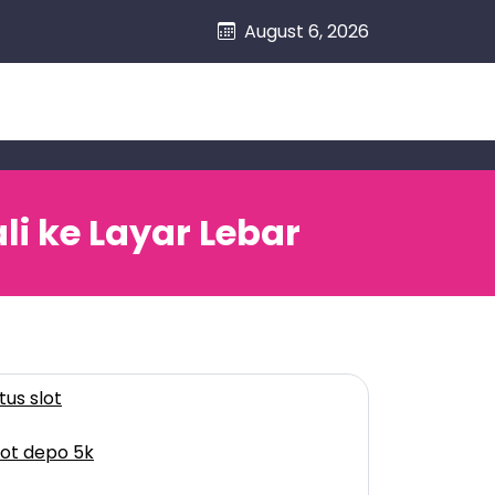
August 6, 2026
i ke Layar Lebar
itus slot
lot depo 5k