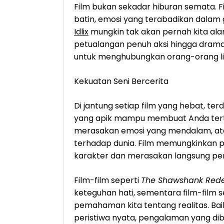
Film bukan sekadar hiburan semata.
batin, emosi yang terabadikan dalam 
Idlix
mungkin tak akan pernah kita alam
petualangan penuh aksi hingga drama 
untuk menghubungkan orang-orang lin
Kekuatan Seni Bercerita
Di jantung setiap film yang hebat, ter
yang apik mampu membuat Anda tert
merasakan emosi yang mendalam, a
terhadap dunia. Film memungkinkan
karakter dan merasakan langsung per
Film-film seperti
The Shawshank Red
keteguhan hati, sementara film-film 
pemahaman kita tentang realitas. Baik
peristiwa nyata, pengalaman yang dib