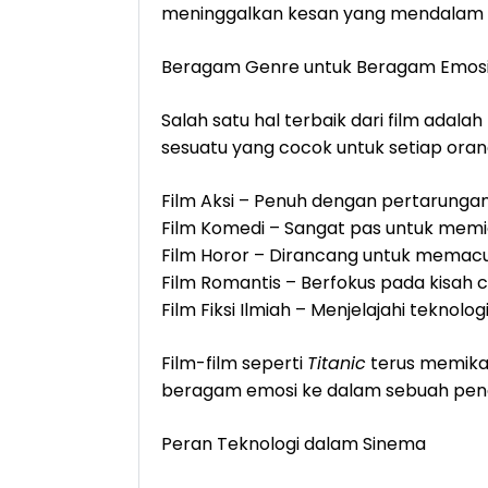
meninggalkan kesan yang mendalam 
Beragam Genre untuk Beragam Emos
Salah satu hal terbaik dari film adal
sesuatu yang cocok untuk setiap oran
Film Aksi – Penuh dengan pertarungan
Film Komedi – Sangat pas untuk memic
Film Horor – Dirancang untuk memacu
Film Romantis – Berfokus pada kisah c
Film Fiksi Ilmiah – Menjelajahi teknolog
Film-film seperti
Titanic
terus memik
beragam emosi ke dalam sebuah peng
Peran Teknologi dalam Sinema