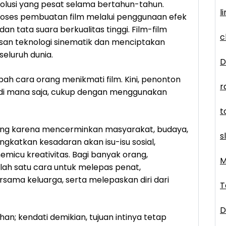
volusi yang pesat selama bertahun-tahun.
l
oses pembuatan film melalui penggunaan efek
 dan tata suara berkualitas tinggi. Film-film
c
an teknologi sinematik dan menciptakan
eluruh dunia.
D
ah cara orang menikmati film. Kini, penonton
r
 di mana saja, cukup dengan menggunakan
t
ting karena mencerminkan masyarakat, budaya,
s
katkan kesadaran akan isu-isu sosial,
emicu kreativitas. Bagi banyak orang,
M
ah satu cara untuk melepas penat,
sama keluarga, serta melepaskan diri dari
T
D
n; kendati demikian, tujuan intinya tetap