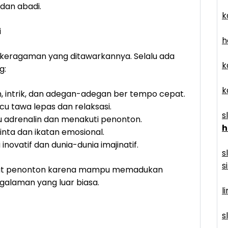
dan abadi.
k
i
h
ah keragaman yang ditawarkannya. Selalu ada
k
g:
k
, intrik, dan adegan-adegan ber tempo cepat.
u tawa lepas dan relaksasi.
s
 adrenalin dan menakuti penonton.
h
inta dan ikatan emosional.
i inovatif dan dunia-dunia imajinatif.
s
s
at penonton karena mampu memadukan
alaman yang luar biasa.
l
s