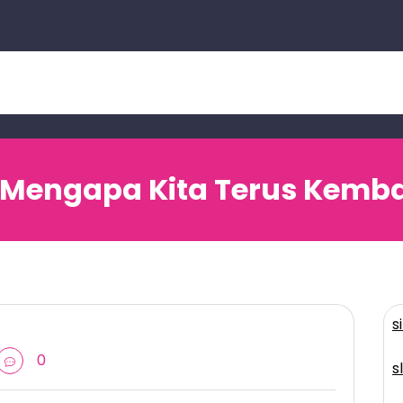
: Mengapa Kita Terus Kembal
s
0
s