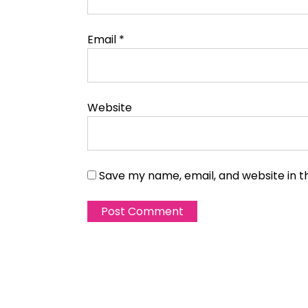
Email
*
Website
Save my name, email, and website in t