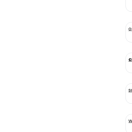
o
c
s
w