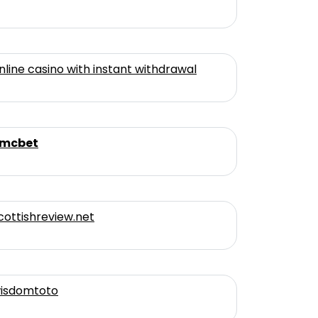
nline casino with instant withdrawal
mcbet
cottishreview.net
isdomtoto