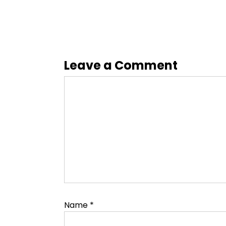
Leave a Comment
Comment
Name
*