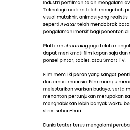
Industri perfilman telah mengalami e
Teknologi modern telah mengubah pr
visual mutakhir, animasi yang realistis,
seperti
Avatar
telah mendobrak batas
pengalaman imersif bagi penonton di s
Platform
streaming
juga telah mengub
dapat menikmati film kapan saja dan
ponsel pintar, tablet, atau Smart TV.
Film memiliki peran yang sangat pen
dan emosi manusia. Film mampu mening
melestarikan warisan budaya, serta m
menonton pertunjukan merupakan sal
menghabiskan lebih banyak waktu ber
stres sehari-hari.
Dunia teater terus mengalami perubaha