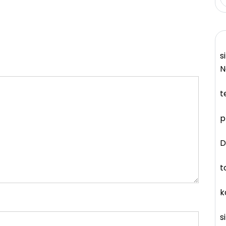
s
N
t
p
D
t
k
s