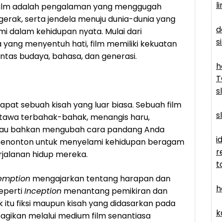
l
 Film adalah pengalaman yang menggugah
gerak, serta jendela menuju dunia-dunia yang
d
i dalam kehidupan nyata. Mulai dari
s
yang menyentuh hati, film memiliki kekuatan
tas budaya, bahasa, dan generasi.
h
T
s
dapat sebuah kisah yang luar biasa. Sebuah film
s
awa terbahak-bahak, menangis haru,
tau bahkan mengubah cara pandang Anda
id
 penonton untuk menyelami kehidupan beragam
r
jalanan hidup mereka.
t
emption
mengajarkan tentang harapan dan
h
seperti
Inception
menantang pemikiran dan
 itu fiksi maupun kisah yang didasarkan pada
k
agikan melalui medium film senantiasa