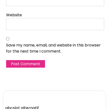
Website
Save my name, email, and website in this browser
for the next time I comment.
abcslot alternatif