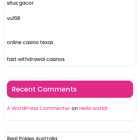
situs gacor
vu168
online casino texas
fast withdrawal casinos
Recent Comments
A WordPress Commenter
on
Hello world!
Real Pokies Australia