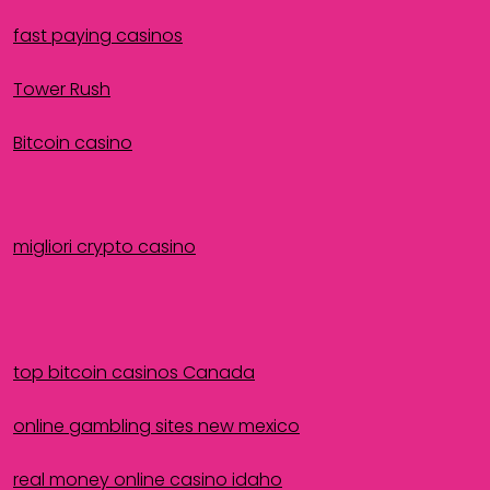
fast paying casinos
Tower Rush
Bitcoin casino
migliori crypto casino
top bitcoin casinos Canada
online gambling sites new mexico
real money online casino idaho