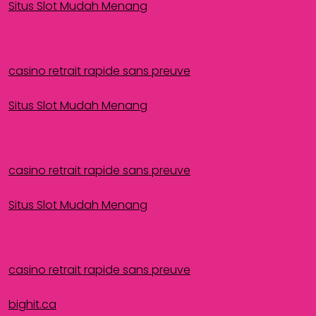
Situs Slot Mudah Menang
casino retrait rapide sans preuve
Situs Slot Mudah Menang
casino retrait rapide sans preuve
Situs Slot Mudah Menang
casino retrait rapide sans preuve
bighit.ca