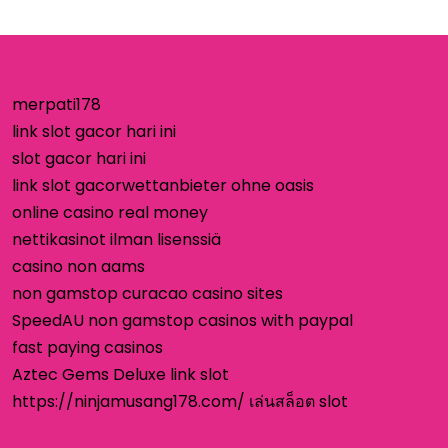
merpati178
link slot gacor hari ini
slot gacor hari ini
link slot gacor
wettanbieter ohne oasis
online casino real money
nettikasinot ilman lisenssiä
casino non aams
non gamstop curacao casino sites
SpeedAU
non gamstop casinos with paypal
fast paying casinos
Aztec Gems Deluxe
link slot
https://ninjamusang178.com/
เล่นสล็อต
slot