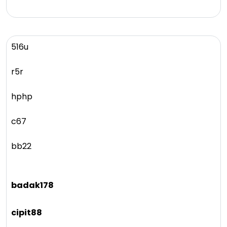
516u
r5r
hphp
c67
bb22
badak178
cipit88