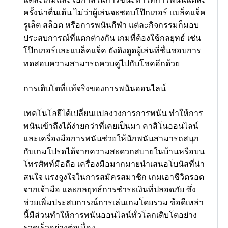
ครั้งน่าตื่นเต้น ไม่ว่าผู้เล่นจะชอบโป๊กเกอร์ แบล็คแจ็ค
รูเล็ต สล็อต หรือการพนันกีฬา แต่ละกิจกรรมก็มอบ
ประสบการณ์ที่แตกต่างกัน เกมที่ต้องใช้กลยุทธ์ เช่น
โป๊กเกอร์และแบล็คแจ็ค ยังดึงดูดผู้เล่นที่ชื่นชอบการ
ทดสอบความสามารถควบคู่ไปกับโชคอีกด้วย
การเติบโตที่แท้จริงของการพนันออนไลน์
เทคโนโลยีได้เปลี่ยนแปลงวงการการพนัน ทำให้การ
พนันเข้าถึงได้ง่ายกว่าที่เคยเป็นมา คาสิโนออนไลน์
และเครื่องมือการพนันช่วยให้นักพนันสามารถสนุก
กับเกมโปรดได้จากความสะดวกสบายในบ้านหรือบน
โทรศัพท์มือถือ เครื่องมือมากมายนำเสนอโบนัสที่น่า
สนใจ แรงจูงใจในการสมัครสมาชิก เกมเอาชีวิตรอด
จากเจ้ามือ และกลยุทธ์การชำระเงินที่ปลอดภัย ซึ่ง
ช่วยเพิ่มประสบการณ์การเล่นเกมโดยรวม ข้อดีเหล่า
นี้มีส่วนทำให้การพนันออนไลน์ทั่วโลกเติบโตอย่าง
รวดเร็วอย่างต่อเนื่อง