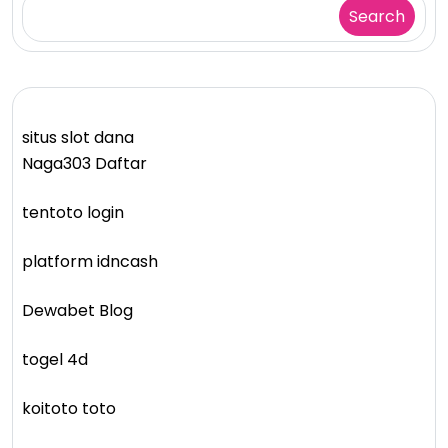
Search
situs slot dana
Naga303 Daftar
tentoto login
platform idncash
Dewabet Blog
togel 4d
koitoto toto