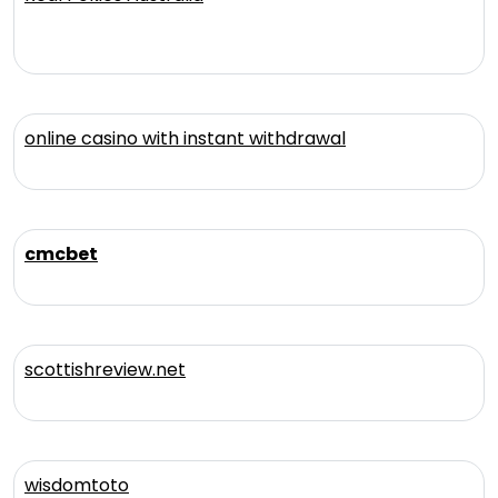
online casino with instant withdrawal
cmcbet
scottishreview.net
wisdomtoto