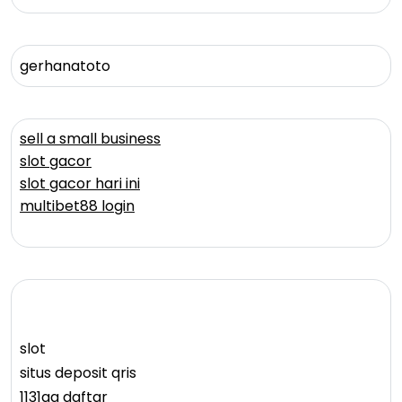
gerhanatoto
sell a small business
slot gacor
slot gacor hari ini
multibet88 login
slot
situs deposit qris
1131gg daftar