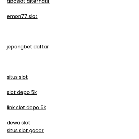
abcslot alternatif
emon77 slot
jepangbet daftar
situs slot
slot depo 5k
link slot depo 5k
dewa slot
situs slot gacor