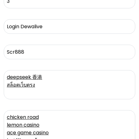
3
Login Dewalive
Scr888
deepseek 香港
สล็อตเว็บตรง
chicken road
lemon casino
ace game casino