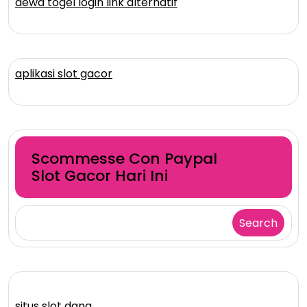
dewa togel login link alternatif
aplikasi slot gacor
Scommesse Con Paypal
Slot Gacor Hari Ini
Search
situs slot dana