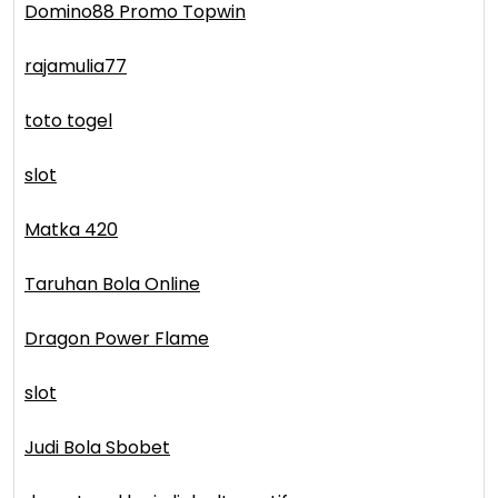
Domino88 Promo Topwin
rajamulia77
toto togel
slot
Matka 420
Taruhan Bola Online
Dragon Power Flame
slot
Judi Bola Sbobet