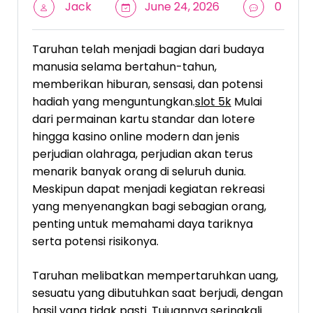
Jack
June 24, 2026
0
Taruhan telah menjadi bagian dari budaya
manusia selama bertahun-tahun,
memberikan hiburan, sensasi, dan potensi
hadiah yang menguntungkan.
slot 5k
Mulai
dari permainan kartu standar dan lotere
hingga kasino online modern dan jenis
perjudian olahraga, perjudian akan terus
menarik banyak orang di seluruh dunia.
Meskipun dapat menjadi kegiatan rekreasi
yang menyenangkan bagi sebagian orang,
penting untuk memahami daya tariknya
serta potensi risikonya.
Taruhan melibatkan mempertaruhkan uang,
sesuatu yang dibutuhkan saat berjudi, dengan
hasil yang tidak pasti. Tujuannya seringkali