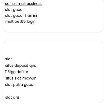
sell a small business
slot gacor
slot gacor hari ini
multibet88 login
slot
situs deposit qris
1131gg daftar
situs slot maxwin
slot pulsa gacor
slot qris