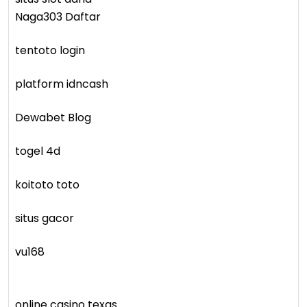
Naga303 Daftar
tentoto login
platform idncash
Dewabet Blog
togel 4d
koitoto toto
situs gacor
vu168
online casino texas