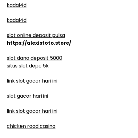
kadal4d
kadal4d
slot online deposit pulsa
https://alexistoto.store/
slot dana deposit 5000
situs slot depo 5k
link slot gacor hari ini
slot gacor hari ini
link slot gacor hari ini
chicken road casino