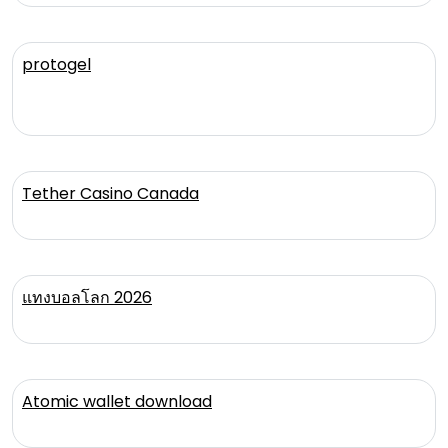
protogel
Tether Casino Canada
แทงบอลโลก 2026
Atomic wallet download