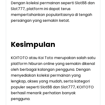
Dengan koleksi permainan seperti Slot88 dan
Slot777, platform ini dapat terus
mempertahankan popularitasnya di tengah
persaingan yang semakin ketat.
Kesimpulan
KOITOTO atau Koi Toto merupakan salah satu
platform hiburan online yang semakin dikenal
oleh berbagai kalangan pengguna. Dengan
menyediakan koleksi permainan yang
lengkap, akses yang mudah, serta kategori
populer seperti Slot88 dan Slot777, KOITOTO
berhasil menarik perhatian banyak
pengguna.