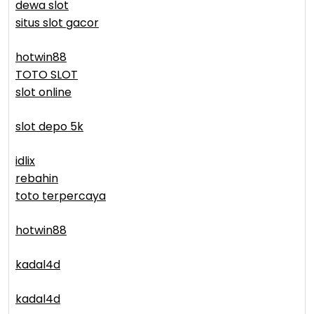
dewa slot
situs slot gacor
hotwin88
TOTO SLOT
slot online
slot depo 5k
idlix
rebahin
toto terpercaya
hotwin88
kadal4d
kadal4d