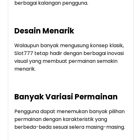
berbagai kalangan pengguna.
Desain Menarik
Walaupun banyak mengusung konsep klasik,
Slot777 tetap hadir dengan berbagai inovasi
visual yang membuat permainan semakin
menarik.
Banyak Variasi Permainan
Pengguna dapat menemukan banyak pilihan
permainan dengan karakteristik yang
berbeda-beda sesuai selera masing-masing.