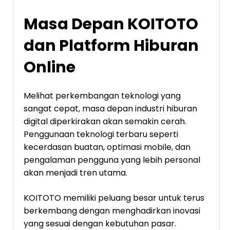
Masa Depan KOITOTO
dan Platform Hiburan
Online
Melihat perkembangan teknologi yang
sangat cepat, masa depan industri hiburan
digital diperkirakan akan semakin cerah.
Penggunaan teknologi terbaru seperti
kecerdasan buatan, optimasi mobile, dan
pengalaman pengguna yang lebih personal
akan menjadi tren utama.
KOITOTO memiliki peluang besar untuk terus
berkembang dengan menghadirkan inovasi
yang sesuai dengan kebutuhan pasar.