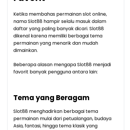
Ketika membahas permainan slot online,
nama Slot88 hampir selalu masuk dalam
daftar yang paling banyak dicari. Slot88
dikenal karena memiliki berbagai tema
permainan yang menarik dan mudah
dimainkan.
Beberapa alasan mengapa Slot88 menjadi
favorit banyak pengguna antara lain:
Tema yang Beragam
Slot88 menghadirkan berbagai tema
permainan mulai dari petualangan, budaya
Asia, fantasi, hingga tema klasik yang