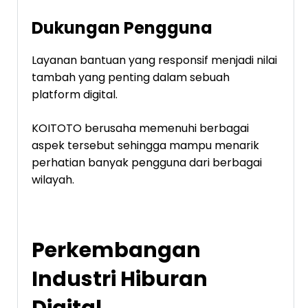
Dukungan Pengguna
Layanan bantuan yang responsif menjadi nilai
tambah yang penting dalam sebuah
platform digital.
KOITOTO berusaha memenuhi berbagai
aspek tersebut sehingga mampu menarik
perhatian banyak pengguna dari berbagai
wilayah.
Perkembangan
Industri Hiburan