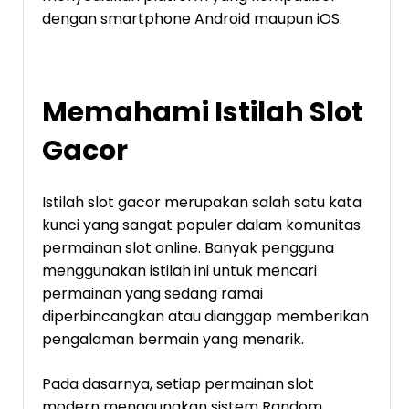
dengan smartphone Android maupun iOS.
Memahami Istilah Slot
Gacor
Istilah slot gacor merupakan salah satu kata
kunci yang sangat populer dalam komunitas
permainan slot online. Banyak pengguna
menggunakan istilah ini untuk mencari
permainan yang sedang ramai
diperbincangkan atau dianggap memberikan
pengalaman bermain yang menarik.
Pada dasarnya, setiap permainan slot
modern menggunakan sistem Random