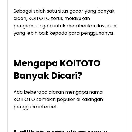
Sebagai salah satu situs gacor yang banyak
dicari, KOITOTO terus melakukan
pengembangan untuk memberikan layanan
yang lebih baik kepada para penggunanya.
Mengapa KOITOTO
Banyak Dicari?
Ada beberapa alasan mengapa nama
KOITOTO semakin populer di kalangan
pengguna internet.