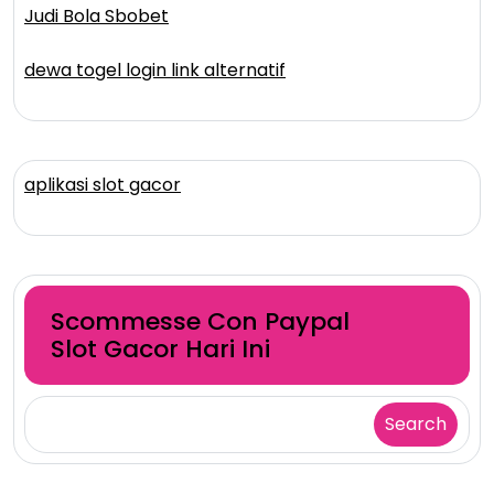
Judi Bola Sbobet
dewa togel login link alternatif
aplikasi slot gacor
Scommesse Con Paypal
Slot Gacor Hari Ini
Search