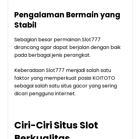
Pengalaman Bermain yang
Stabil
Sebagian besar permainan Slot777
dirancang agar dapat berjalan dengan baik
pada berbagai jenis perangkat.
Keberadaan Slot777 menjadi salah satu
faktor yang memperkuat posisi KOITOTO
sebagai salah satu situs gacor yang sering
dicari pengguna internet.
Ciri-Ciri Situs Slot
Berkualitas