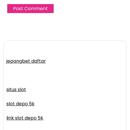
jepangbet daftar
situs slot
slot depo 5k
link slot depo 5k