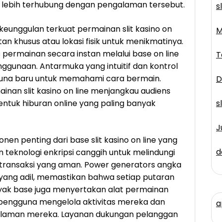
lebih terhubung dengan pengalaman tersebut.
s
 keunggulan terkuat permainan slit kasino on
M
an khusus atau lokasi fisik untuk menikmatinya.
permainan secara instan melalui base on line
T
gunaan. Antarmuka yang intuitif dan kontrol
na baru untuk memahami cara bermain.
D
ainan slit kasino on line menjangkau audiens
entuk hiburan online yang paling banyak
s
J
n penting dari base slit kasino on line yang
d
eknologi enkripsi canggih untuk melindungi
transaksi yang aman. Power generators angka
 yang adil, memastikan bahwa setiap putaran
nyak base juga menyertakan alat permainan
engguna mengelola aktivitas mereka dan
a
laman mereka. Layanan dukungan pelanggan