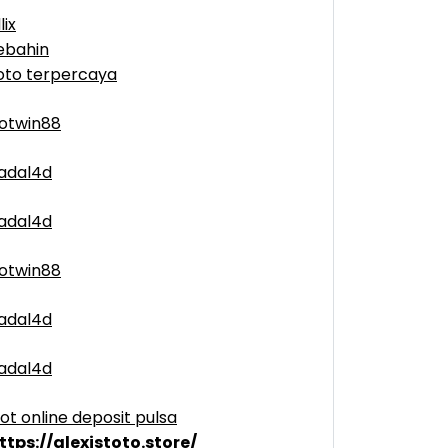
lix
ebahin
oto terpercaya
otwin88
adal4d
adal4d
otwin88
adal4d
adal4d
lot online deposit pulsa
ttps://alexistoto.store/