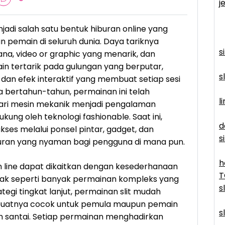
j
njadi salah satu bentuk hiburan online yang
an pemain di seluruh dunia. Daya tariknya
s
na, video or graphic yang menarik, dan
ain tertarik pada gulungan yang berputar,
s
 dan efek interaktif yang membuat setiap sesi
 bertahun-tahun, permainan ini telah
l
r dari mesin mekanik menjadi pengalaman
ung oleh teknologi fashionable. Saat ini,
d
akses melalui ponsel pintar, gadget, dan
s
uran yang nyaman bagi pengguna di mana pun.
h
n line dapat dikaitkan dengan kesederhanaan
T
idak seperti banyak permainan kompleks yang
s
gi tingkat lanjut, permainan slit mudah
mbuatnya cocok untuk pemula maupun pemain
s
 santai. Setiap permainan menghadirkan