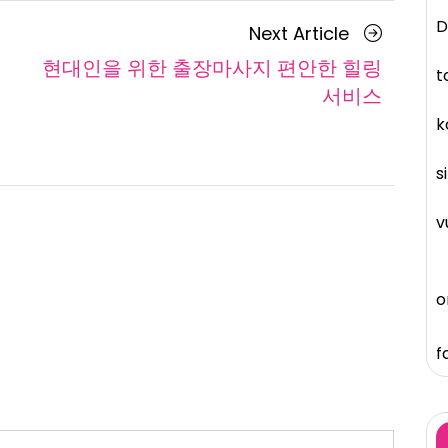
D
Next
Next Article
Article
현대인을 위한 출장마사지 편안한 힐링
t
서비스
k
s
v
o
f