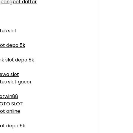
epangbet daftar
itus slot
lot depo 5k
ink slot depo 5k
ewa slot
itus slot gacor
otwin88
OTO SLOT
lot online
lot depo 5k