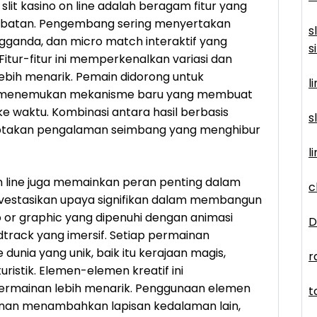
slit kasino on line adalah beragam fitur yang
libatan. Pengembang sering menyertakan
s
ngganda, dan micro match interaktif yang
s
ur-fitur ini memperkenalkan variasi dan
lebih menarik. Pemain didorong untuk
l
an menemukan mekanisme baru yang membuat
e waktu. Kombinasi antara hasil berbasis
s
iptakan pengalaman seimbang yang menghibur
l
on line juga memainkan peran penting dalam
c
estasikan upaya signifikan dalam membangun
 or graphic yang dipenuhi dengan animasi
D
dtrack yang imersif. Setiap permainan
nia yang unik, baik itu kerajaan magis,
r
ristik. Elemen-elemen kreatif ini
ermainan lebih menarik. Penggunaan elemen
t
nan menambahkan lapisan kedalaman lain,