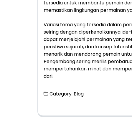
tersedia untuk membantu pemain deng
memastikan lingkungan permainan ya
Variasi tema yang tersedia dalam per
seiring dengan diperkenalkannya ide-
dapat menjelajahi permainan yang teri
peristiwa sejarah, dan konsep futuri
menarik dan mendorong pemain untuk
Pengembang sering merilis pembarua
mempertahankan minat dan memperkena
dari.
Category:
Blog