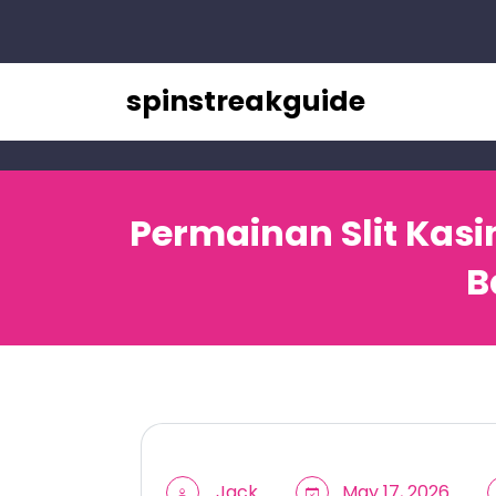
skip
to
content
spinstreakguide
Permainan Slit Kas
B
Jack
May 17, 2026