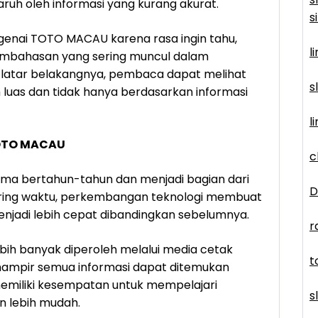
uh oleh informasi yang kurang akurat.
s
enai TOTO MACAU karena rasa ingin tahu,
l
mbahasan yang sering muncul dalam
latar belakangnya, pembaca dapat melihat
s
ih luas dan tidak hanya berdasarkan informasi
l
TOTO MACAU
c
lama bertahun-tahun dan menjadi bagian dari
D
eiring waktu, perkembangan teknologi membuat
enjadi lebih cepat dibandingkan sebelumnya.
r
lebih banyak diperoleh melalui media cetak
t
hampir semua informasi dapat ditemukan
memiliki kesempatan untuk mempelajari
s
n lebih mudah.