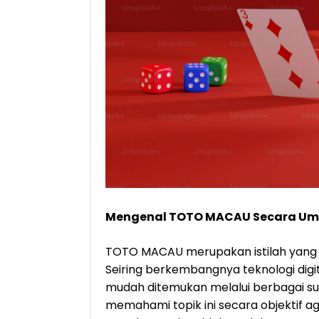
Mengenal TOTO MACAU Secara U
TOTO MACAU merupakan istilah yang cu
Seiring berkembangnya teknologi dig
mudah ditemukan melalui berbagai sum
memahami topik ini secara objektif 