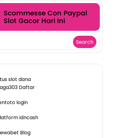
Scommesse Con Paypal
Slot Gacor Hari Ini
Search
itus slot dana
aga303 Daftar
entoto login
latform idncash
ewabet Blog