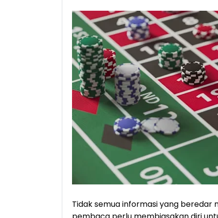
Tidak semua informasi yang beredar me
pembaca perlu membiasakan diri unt