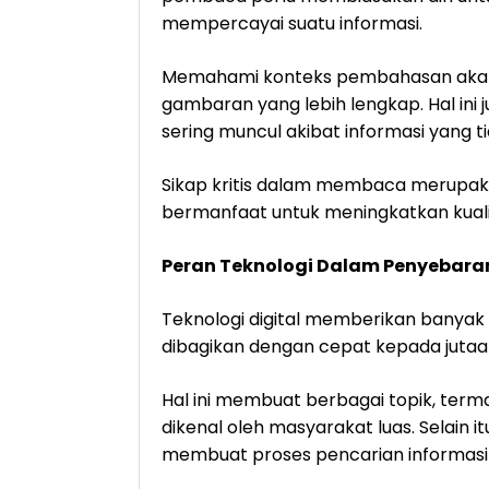
mempercayai suatu informasi.
Memahami konteks pembahasan aka
gambaran yang lebih lengkap. Hal in
sering muncul akibat informasi yang t
Sikap kritis dalam membaca merupak
bermanfaat untuk meningkatkan kual
Peran Teknologi Dalam Penyebara
Teknologi digital memberikan banyak
dibagikan dengan cepat kepada jutaa
Hal ini membuat berbagai topik, ter
dikenal oleh masyarakat luas. Selain 
membuat proses pencarian informasi 