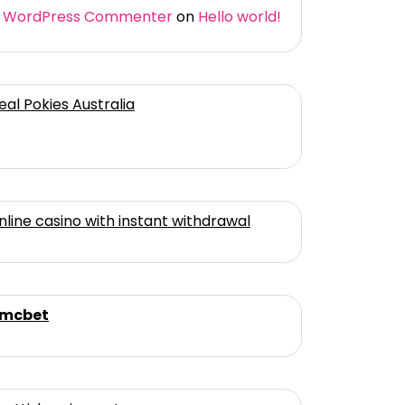
 WordPress Commenter
on
Hello world!
eal Pokies Australia
nline casino with instant withdrawal
mcbet