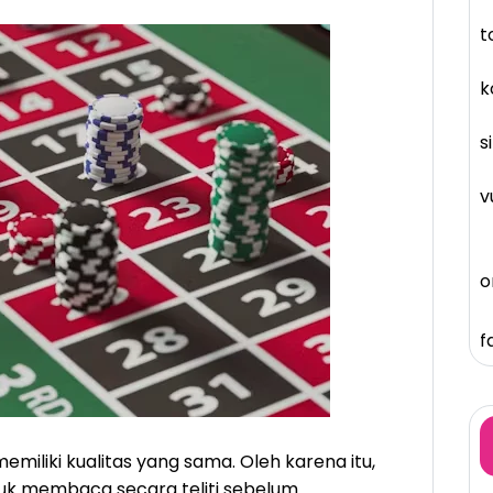
t
k
s
v
o
f
miliki kualitas yang sama. Oleh karena itu,
uk membaca secara teliti sebelum