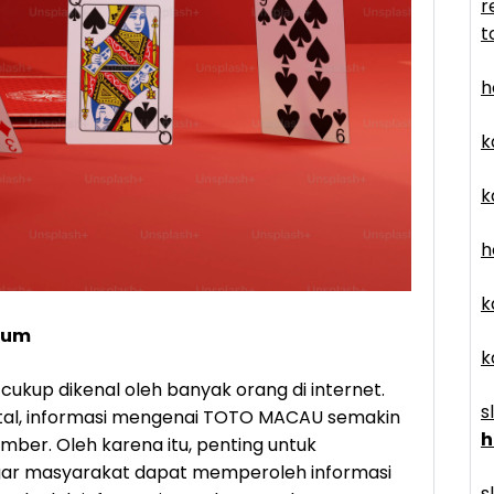
r
t
h
k
k
h
k
mum
k
kup dikenal oleh banyak orang di internet.
s
ital, informasi mengenai TOTO MACAU semakin
h
ber. Oleh karena itu, penting untuk
agar masyarakat dapat memperoleh informasi
s