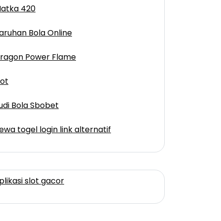
atka 420
aruhan Bola Online
ragon Power Flame
lot
udi Bola Sbobet
ewa togel login link alternatif
plikasi slot gacor