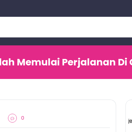
h Memulai Perjalanan Di 
0
j