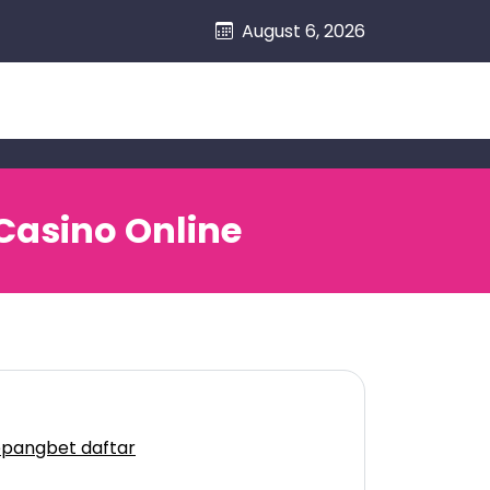
August 6, 2026
Casino Online
epangbet daftar