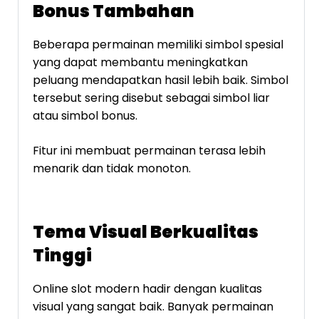
Bonus Tambahan
Beberapa permainan memiliki simbol spesial
yang dapat membantu meningkatkan
peluang mendapatkan hasil lebih baik. Simbol
tersebut sering disebut sebagai simbol liar
atau simbol bonus.
Fitur ini membuat permainan terasa lebih
menarik dan tidak monoton.
Tema Visual Berkualitas
Tinggi
Online slot modern hadir dengan kualitas
visual yang sangat baik. Banyak permainan