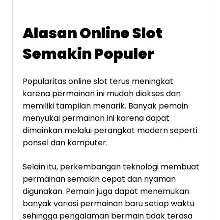
Alasan Online Slot
Semakin Populer
Popularitas online slot terus meningkat
karena permainan ini mudah diakses dan
memiliki tampilan menarik. Banyak pemain
menyukai permainan ini karena dapat
dimainkan melalui perangkat modern seperti
ponsel dan komputer.
Selain itu, perkembangan teknologi membuat
permainan semakin cepat dan nyaman
digunakan. Pemain juga dapat menemukan
banyak variasi permainan baru setiap waktu
sehingga pengalaman bermain tidak terasa