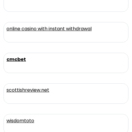
online casino with instant withdrawal
cmcbet
scottishreview.net
wisdomtoto