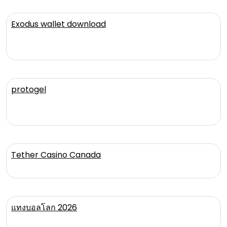
Exodus wallet download
protogel
Tether Casino Canada
แทงบอลโลก 2026