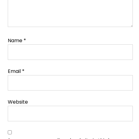
Name
*
Email
*
Website