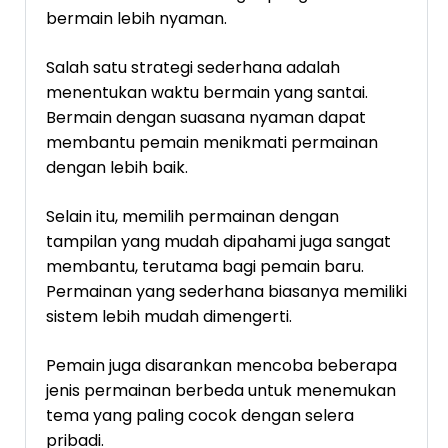
bermain lebih nyaman.
Salah satu strategi sederhana adalah
menentukan waktu bermain yang santai.
Bermain dengan suasana nyaman dapat
membantu pemain menikmati permainan
dengan lebih baik.
Selain itu, memilih permainan dengan
tampilan yang mudah dipahami juga sangat
membantu, terutama bagi pemain baru.
Permainan yang sederhana biasanya memiliki
sistem lebih mudah dimengerti.
Pemain juga disarankan mencoba beberapa
jenis permainan berbeda untuk menemukan
tema yang paling cocok dengan selera
pribadi.