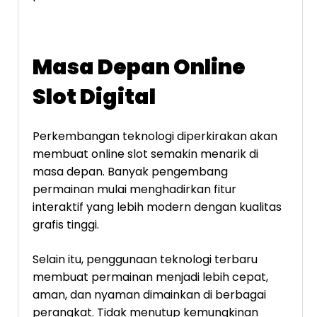
Masa Depan Online
Slot Digital
Perkembangan teknologi diperkirakan akan
membuat online slot semakin menarik di
masa depan. Banyak pengembang
permainan mulai menghadirkan fitur
interaktif yang lebih modern dengan kualitas
grafis tinggi.
Selain itu, penggunaan teknologi terbaru
membuat permainan menjadi lebih cepat,
aman, dan nyaman dimainkan di berbagai
perangkat. Tidak menutup kemungkinan