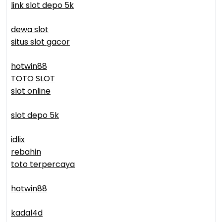
link slot depo 5k
dewa slot
situs slot gacor
hotwin88
TOTO SLOT
slot online
slot depo 5k
idlix
rebahin
toto terpercaya
hotwin88
kadal4d