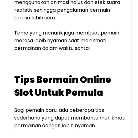
menggunakan animasi halus dan efek suara
realistis sehingga pengalaman bermain
terasa lebih seru.
Tema yang menarik juga membuat pemain
merasa lebih nyaman saat menikmati
permainan dalam waktu santai.
Tips Bermain Online
Slot Untuk Pemula
Bagi pemain baru, ada beberapa tips
sederhana yang dapat membantu menikmati
permainan dengan lebih nyaman.