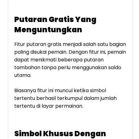
Putaran Gratis Yang
Menguntungkan
Fitur putaran gratis menjadi salah satu bagian
paling disukai pemain. Dengan fitur ini, pemain
dapat menikmati beberapa putaran
tambahan tanpa perlu menggunakan saldo
utama.
Biasanya fitur ini muncul ketika simbol
tertentu berhasil terkumpul dalam jumlah
tertentu di layar permainan.
Simbol Khusus Dengan