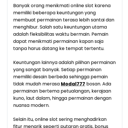
Banyak orang menikmati online slot karena
memiliki beberapa keuntungan yang
membuat permainan terasa lebih santai dan
menghibur. Salah satu keuntungan utama
adalah fleksibilitas waktu bermain. Pemain
dapat menikmati permainan kapan saja
tanpa harus datang ke tempat tertentu.
Keuntungan lainnya adalah pilihan permainan
yang sangat banyak. Setiap permainan
memiliki desain berbeda sehingga pemain
tidak mudah merasa
Modal777
bosan. Ada
permainan bertema petualangan, kerajaan
kuno, laut dalam, hingga permainan dengan
nuansa modern.
Selain itu, online slot sering menghadirkan
fitur menarik seperti putaran gratis, bonus