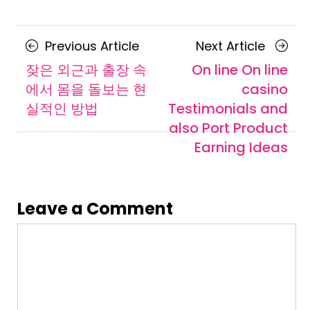
Posts
Previous
Next
Previous Article
Next Article
navigation
Article
Article
잦은 외근과 출장 속
On line On line
에서 몸을 돌보는 현
casino
실적인 방법
Testimonials and
also Port Product
Earning Ideas
Leave a Comment
Comment