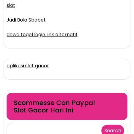
slot
Judi Bola Sbobet
dewa togel login link alternatif
aplikasi slot gacor
Scommesse Con Paypal
Slot Gacor Hari Ini
Search