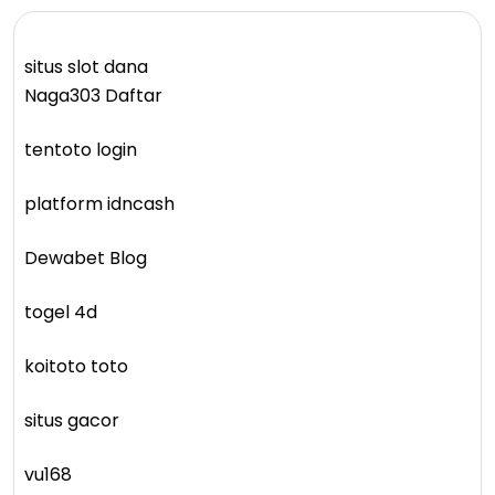
situs slot dana
Naga303 Daftar
tentoto login
platform idncash
Dewabet Blog
togel 4d
koitoto toto
situs gacor
vu168