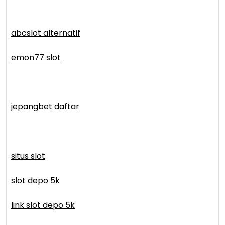
abcslot alternatif
emon77 slot
jepangbet daftar
situs slot
slot depo 5k
link slot depo 5k