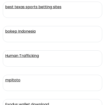
best texas sports betting sites
bokep Indonesia
Human Trafficking
mpltoto
Exodus wallet download