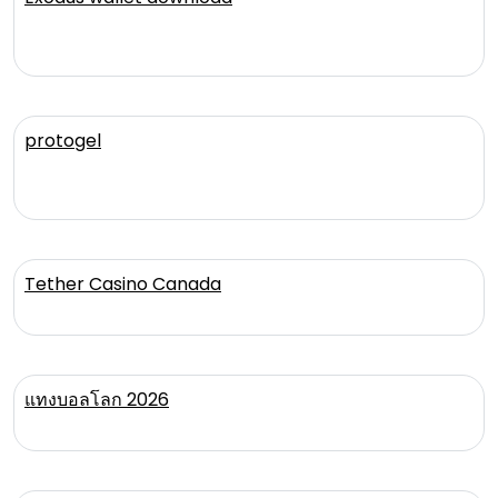
protogel
Tether Casino Canada
แทงบอลโลก 2026