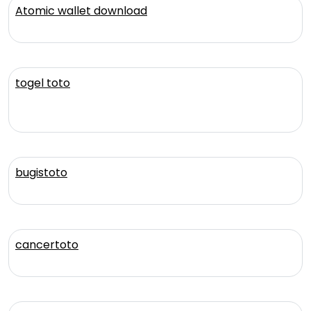
Atomic wallet download
togel toto
bugistoto
cancertoto