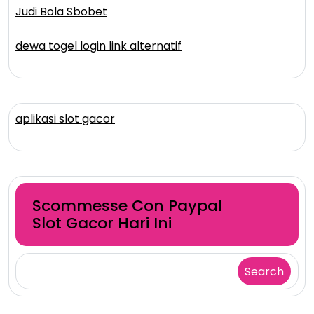
Judi Bola Sbobet
dewa togel login link alternatif
aplikasi slot gacor
Scommesse Con Paypal
Slot Gacor Hari Ini
Search