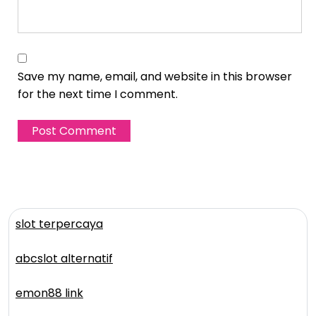
Save my name, email, and website in this browser
for the next time I comment.
slot terpercaya
abcslot alternatif
emon88 link