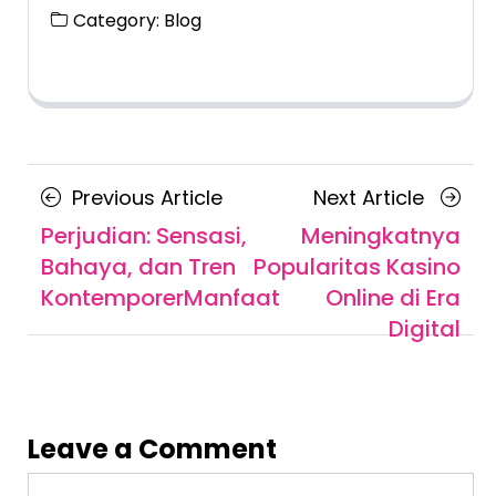
Category:
Blog
Posts
Previous
Next
Previous Article
Next Article
navigation
Article
Article
Perjudian: Sensasi,
Meningkatnya
Bahaya, dan Tren
Popularitas Kasino
KontemporerManfaat
Online di Era
Digital
Leave a Comment
Comment