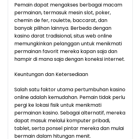
Pemain dapat mengakses berbagai macam
permainan, termasuk mesin slot, poker,
chemin de fer, roulette, baccarat, dan
banyak pilihan lainnya. Berbeda dengan
kasino darat tradisional, situs web online
memungkinkan pelanggan untuk menikmati
permainan favorit mereka kapan saja dan
hampir di mana saja dengan koneksi internet.
Keuntungan dan Ketersediaan
Salah satu faktor utama pertumbuhan kasino
online adalah kemudahan. Pemain tidak perlu
pergi ke lokasi fisik untuk menikmati
permainan kasino. Sebagai alternatif, mereka
dapat masuk melalui komputer pribadi,
tablet, serta ponsel pintar mereka dan mulai
bermain dalam hitungan menit.