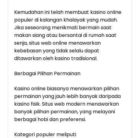
Kemudahan ini telah membuat kasino online
populer di kalangan khalayak yang mudah. ​​
Jika seseorang menikmati bermain saat
makan siang atau bersantai di rumah saat
senja, situs web online menawarkan
kebebasan yang tidak selalu dapat
ditawarkan oleh kasino tradisional.
Berbagai Pilihan Permainan
Kasino online biasanya menawarkan pilihan
permainan yang jauh lebih banyak daripada
kasino fisik. Situs web modern menawarkan
banyak pilihan permainan, yang melayani
berbagai hobi dan preferensi.
Kategori populer meliputi: