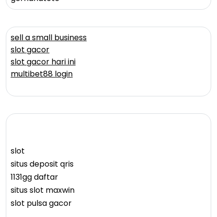
sell a small business
slot gacor
slot gacor hari ini
multibet88 login
slot
situs deposit qris
1131gg daftar
situs slot maxwin
slot pulsa gacor