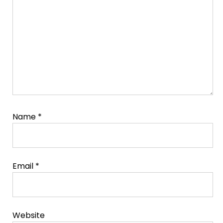
Name
*
Email
*
Website