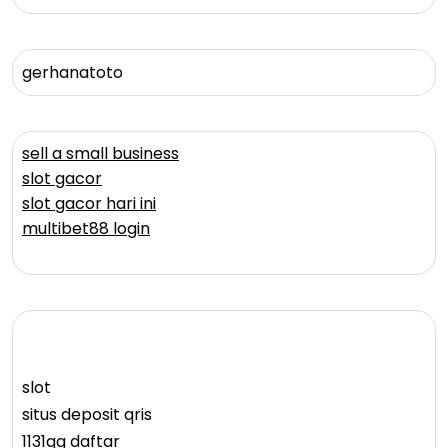
gerhanatoto
sell a small business
slot gacor
slot gacor hari ini
multibet88 login
slot
situs deposit qris
1131gg daftar