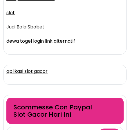
slot
Judi Bola Sbobet
dewa togel login link alternatif
aplikasi slot gacor
Scommesse Con Paypal
Slot Gacor Hari Ini