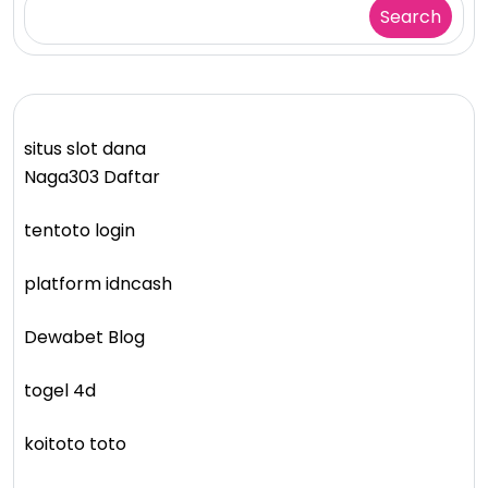
Search
situs slot dana
Naga303 Daftar
tentoto login
platform idncash
Dewabet Blog
togel 4d
koitoto toto