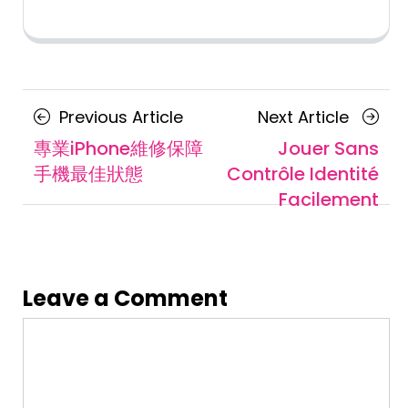
Posts
Previous
Next
Previous Article
Next Article
navigation
Article
Article
專業iPhone維修保障
Jouer Sans
手機最佳狀態
Contrôle Identité
Facilement
Leave a Comment
Comment