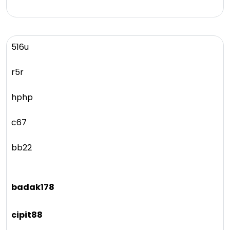
516u
r5r
hphp
c67
bb22
badak178
cipit88