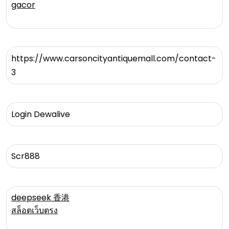
gacor
https://www.carsoncityantiquemall.com/contact-
3
Login Dewalive
Scr888
deepseek 香港
สล็อตเว็บตรง