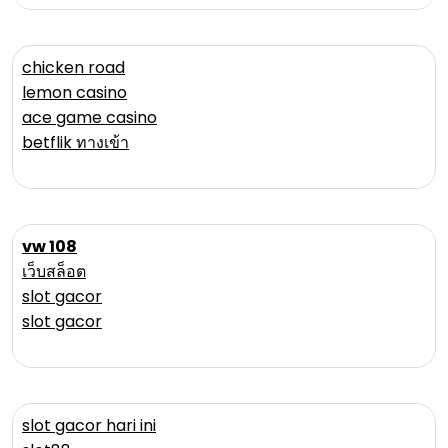
chicken road
lemon casino
ace game casino
betflik ทางเข้า
vw 108
เว็บสล็อต
slot gacor
slot gacor
slot gacor hari ini