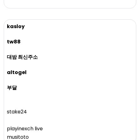
kasloy
tw88
대밤 최신주소
altogel
부달
stake24
playinexch live
musitoto