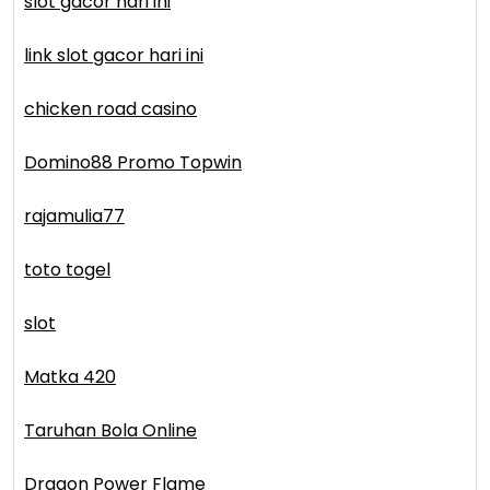
slot gacor hari ini
link slot gacor hari ini
chicken road casino
Domino88 Promo Topwin
rajamulia77
toto togel
slot
Matka 420
Taruhan Bola Online
Dragon Power Flame