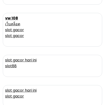
vw 108
เว็บสล็อต
slot gacor
slot gacor
slot gacor hari ini
slot88
slot gacor hari ini
slot gacor