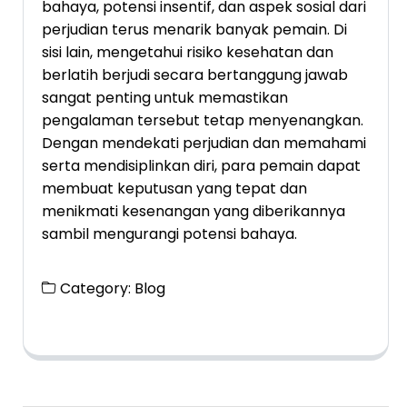
bahaya, potensi insentif, dan aspek sosial dari
perjudian terus menarik banyak pemain. Di
sisi lain, mengetahui risiko kesehatan dan
berlatih berjudi secara bertanggung jawab
sangat penting untuk memastikan
pengalaman tersebut tetap menyenangkan.
Dengan mendekati perjudian dan memahami
serta mendisiplinkan diri, para pemain dapat
membuat keputusan yang tepat dan
menikmati kesenangan yang diberikannya
sambil mengurangi potensi bahaya.
Category:
Blog