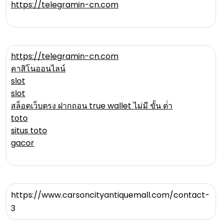
https://telegramin-cn.com
https://telegramin-cn.com
คาสิโนออนไลน์
slot
slot
สล็อตเว็บตรง ฝากถอน true wallet ไม่มี ขั้น ต่ํา
toto
situs toto
gacor
https://www.carsoncityantiquemall.com/contact-
3