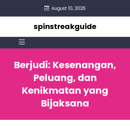
skip
August 10, 2026
to
content
spinstreakguide
Berjudi: Kesenangan,
Peluang, dan
Kenikmatan yang
Bijaksana