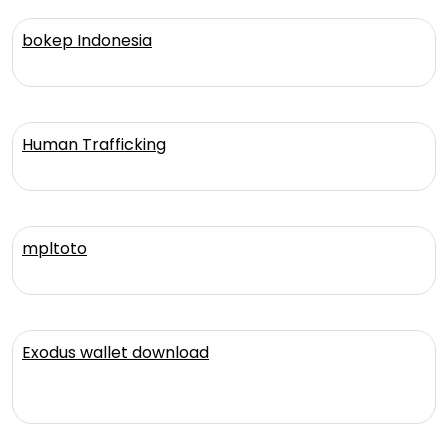
bokep Indonesia
Human Trafficking
mpltoto
Exodus wallet download