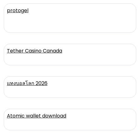
protogel
Tether Casino Canada
แทงบอลโลก 2026
Atomic wallet download