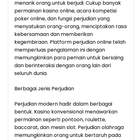
menarik orang untuk berjudi. Cukup banyak
permainan kasino online, acara kompetisi
poker online, dan fungsi perjudian yang
menyatukan orang-orang, menciptakan rasa
kebersamaan dan memberikan
kegembiraan. Platform perjudian online telah
memperluas pengalaman ini dengan
memungkinkan para pemain untuk bersaing
dan berinteraksi dengan orang lain dari
seluruh dunia.
Berbagai Jenis Perjudian
Perjudian modern hadir dalam berbagai
bentuk. Kasino konvensional menawarkan
permainan seperti pontoon, roulette,
baccarat, dan mesin slot. Perjudian olahraga
memungkinkan orang untuk bertaruh pada