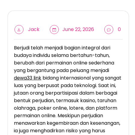
Jack
June 22, 2026
0
Berjudi telah menjadi bagian integral dari
budaya individu selama bertahun-tahun,
berubah dari permainan online sederhana
yang bergantung pada peluang menjadi
dewa33 link
bidang internasional yang sangat
luas yang berpusat pada teknologi. Saat ini,
jutaan orang berpartisipasi dalam berbagai
bentuk perjudian, termasuk kasino, taruhan
olahraga, poker online, lotere, dan platform
permainan online. Meskipun perjudian
menawarkan kegembiraan dan kesenangan,
ia juga menghadirkan risiko yang harus