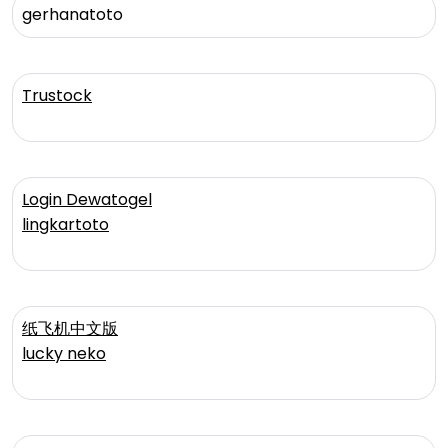
gerhanatoto
Trustock
Login Dewatogel
lingkartoto
纸飞机中文版
lucky neko