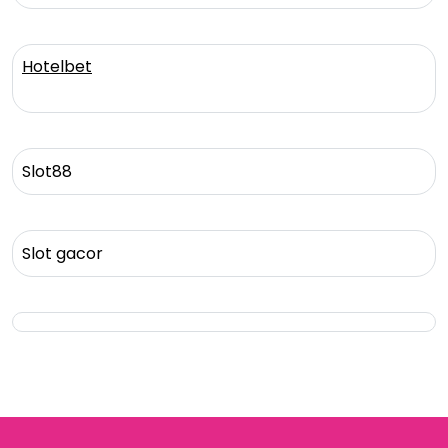
Hotelbet
Slot88
Slot gacor