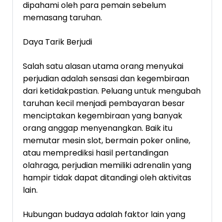
dipahami oleh para pemain sebelum
memasang taruhan.
Daya Tarik Berjudi
Salah satu alasan utama orang menyukai
perjudian adalah sensasi dan kegembiraan
dari ketidakpastian. Peluang untuk mengubah
taruhan kecil menjadi pembayaran besar
menciptakan kegembiraan yang banyak
orang anggap menyenangkan. Baik itu
memutar mesin slot, bermain poker online,
atau memprediksi hasil pertandingan
olahraga, perjudian memiliki adrenalin yang
hampir tidak dapat ditandingi oleh aktivitas
lain.
Hubungan budaya adalah faktor lain yang