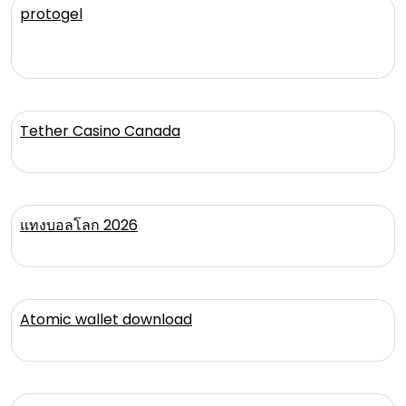
protogel
Tether Casino Canada
แทงบอลโลก 2026
Atomic wallet download