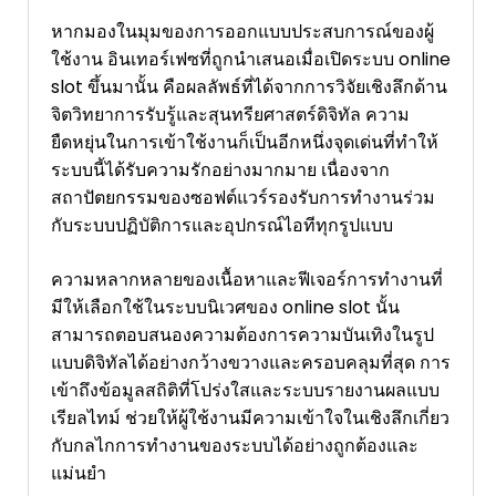
หากมองในมุมของการออกแบบประสบการณ์ของผู้
ใช้งาน อินเทอร์เฟซที่ถูกนำเสนอเมื่อเปิดระบบ online
slot ขึ้นมานั้น คือผลลัพธ์ที่ได้จากการวิจัยเชิงลึกด้าน
จิตวิทยาการรับรู้และสุนทรียศาสตร์ดิจิทัล ความ
ยืดหยุ่นในการเข้าใช้งานก็เป็นอีกหนึ่งจุดเด่นที่ทำให้
ระบบนี้ได้รับความรักอย่างมากมาย เนื่องจาก
สถาปัตยกรรมของซอฟต์แวร์รองรับการทำงานร่วม
กับระบบปฏิบัติการและอุปกรณ์ไอทีทุกรูปแบบ
ความหลากหลายของเนื้อหาและฟีเจอร์การทำงานที่
มีให้เลือกใช้ในระบบนิเวศของ online slot นั้น
สามารถตอบสนองความต้องการความบันเทิงในรูป
แบบดิจิทัลได้อย่างกว้างขวางและครอบคลุมที่สุด การ
เข้าถึงข้อมูลสถิติที่โปร่งใสและระบบรายงานผลแบบ
เรียลไทม์ ช่วยให้ผู้ใช้งานมีความเข้าใจในเชิงลึกเกี่ยว
กับกลไกการทำงานของระบบได้อย่างถูกต้องและ
แม่นยำ