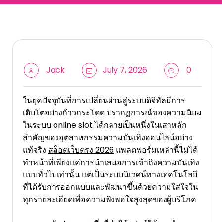
Jack
July 7, 2026
0
ในยุคปัจจุบันที่การเปลี่ยนผ่านสู่ระบบดิจิทัลมีการ
เติบโตอย่างก้าวกระโดด ปรากฏการณ์ของความนิยม
ในระบบ online slot ได้กลายเป็นหนึ่งในเสาหลัก
สำคัญของอุตสาหกรรมความบันเทิงออนไลน์อย่าง
แท้จริง
สล็อตเว็บตรง 2026
แพลตฟอร์มเหล่านี้ไม่ได้
ทำหน้าที่เพียงแค่การนำเสนอการเข้าถึงความบันเทิง
แบบทั่วไปเท่านั้น แต่เป็นระบบนิเวศน์ทางเทคโนโลยี
ที่ได้รับการออกแบบและพัฒนาขึ้นด้วยความใส่ใจใน
ทุกรายละเอียดเพื่อความพึงพอใจสูงสุดของผู้บริโภค